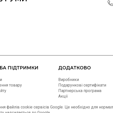
БА ПІДТРИМКИ
ДОДАТКОВО
и
Виробники
ння товару
Подарункові сертифікати
айту
Партнерська програма
Акції
Новинки
я файлів cookie сервісів Google. Це необхідно для нормал
Хіти
йту надсилається до Google