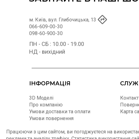
м. Київ, вул. Глибочицька, 13
066-609-00-30
098-60-900-30
ПН - СБ : 10.00 - 19.00
НД - вихідний
ІНФОРМАЦІЯ
СЛУЖ
3D Моделі
Контакт
Про компанію
Поверне
Умови доставки та оплати
Карта с
Умови повернення
Договір Оферти
Працюючи з цим сайтом, ви погоджуєтеся на використанн
Угода користувача
реклами та аналізу трафіку. Статистика використання са
Шоу-Руми Меблів LaForma Home