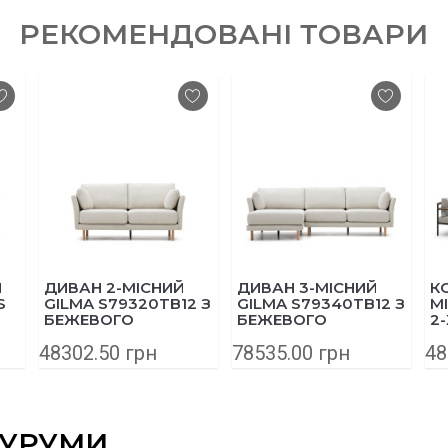
РЕКОМЕНДОВАНІ ТОВАРИ
Н
ДИВАН 2-МІСНИЙ
ДИВАН 3-МІСНИЙ
К
S
GILMA S79320TB12 З
GILMA S79340TB12 З
М
БЕЖЕВОГО
БЕЖЕВОГО
2-
ШЕНІЛЛА ТА
ШЕНІЛЛА ТА
Ж
48302.50 грн
78535.00 грн
48
НІЖКАМИ З
НІЖКАМИ З
С
НАТУРАЛЬНОГО
НАТУРАЛЬНОГО
A
ДЕРЕВА 170 СМ
ДЕРЕВА 260 СМ
J1
А
А
ОУРУМИ