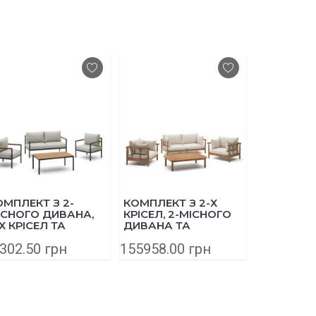
ОМПЛЕКТ З 2-
КОМПЛЕКТ З 2-Х
ВУЛИЧНИ
ІСНОГО ДИВАНА,
КРІСЕЛ, 2-МІСНОГО
2-МІСНИЙ
Х КРІСЕЛ ТА
ДИВАНА ТА
O1030020
УРНАЛЬНОГО
ЖУРНАЛЬНОГО
АЛЮМІНІЮ
302.50 грн
155958.00 грн
60395.50
ТОЛИКА
СТОЛИКА SACOVA
ЗЕЛЕНИЙ
IGUAFREDA
J2100007JJ12 З
600010JJ03 З
МАСИВУ ЕВКАЛІПТУ
ЛЮМІНІЮ ТА
КАЦІЇ