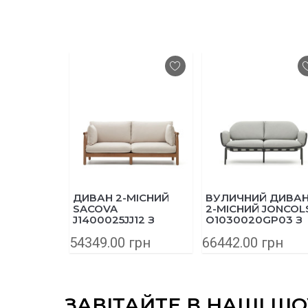
ДИВАН 2-МІСНИЙ
ВУЛИЧНИЙ ДИВА
SACOVA
2-МІСНИЙ JONCOL
J1400025JJ12 З
O1030020GP03 З
МАСИВУ ЕВКАЛІПТА
АЛЮМІНІЮ 165 СМ
54349.00 грн
66442.00 грн
195 СМ
СІРИЙ
ЗАВІТАЙТЕ В НАШІ Ш