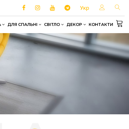
Укр
A
ДЛЯ СПАЛЬНІ
СВІТЛО
ДЕКОР
КОНТАКТИ
Односпальні та полуторні ліжка
Зберігання та організація простору
Домашній текстиль