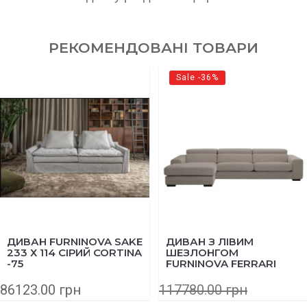
РЕКОМЕНДОВАНІ ТОВАРИ
Sale -36%
ДИВАН FURNINOVA SAKE
ДИВАН З ЛІВИМ
233 Х 114 СІРИЙ CORTINA
ШЕЗЛОНГОМ
-75
FURNINOVA FERRARI
315Х167 КОРИЧНЕВИЙ
ТКАНИНА EROS КАТ. В
86123.00 грн
117780.00 грн