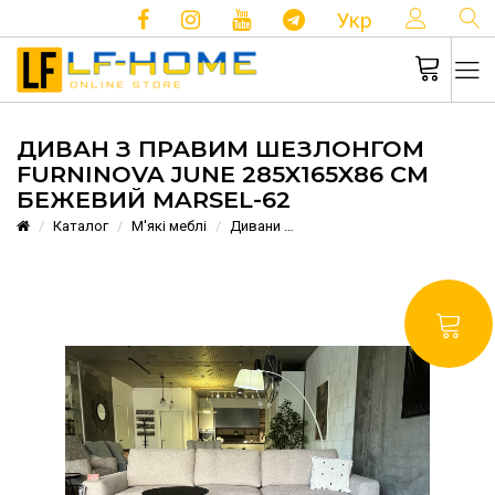
КОНТ
Укр
ДИВАН З ПРАВИМ ШЕЗЛОНГОМ
FURNINOVA JUNE 285X165X86 CM
БЕЖЕВИЙ MARSEL-62
Каталог
М'які меблі
Дивани
Диван з правим шезлонгом 