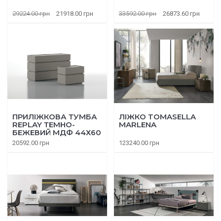
29224.00 грн
21918.00 грн
33592.00 грн
26873.60 грн
ПРИЛІЖКОВА ТУМБА
ЛІЖКО TOMASELLA
REPLAY ТЕМНО-
MARLENA
БЕЖЕВИЙ МДФ 44Х60
СМ
20592.00 грн
123240.00 грн