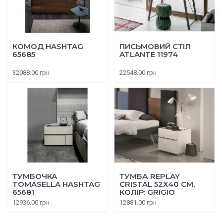
КОМОД HASHTAG
ПИСЬМОВИЙ СТІЛ
65685
ATLANTE 11974
32088.00 грн
22548.00 грн
ТУМБОЧКА
ТУМБА REPLAY
TOMASELLA HASHTAG
CRISTAL 52Х40 СМ,
65681
КОЛІР: GRIGIO
PIACENZA 65660VA
12936.00 грн
12881.00 грн