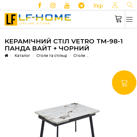
КОНТ
Укр
КЕРАМІЧНИЙ СТІЛ VETRO TM-98-1
ПАНДА ВАЙТ + ЧОРНИЙ
Каталог
Столи та стільці
Столи
Керамічний стіл Vetro T