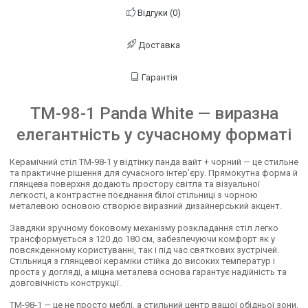
Відгуки (0)
Доставка
Гарантія
TM-98-1 Panda White — виразна
елегантність у сучасному форматі
Керамічний стіл TM-98-1 у відтінку панда вайт + чорний — це стильне
та практичне рішення для сучасного інтер’єру. Прямокутна форма й
глянцева поверхня додають простору світла та візуальної
легкості, а контрастне поєднання білої стільниці з чорною
металевою основою створює виразний дизайнерський акцент.
Завдяки зручному боковому механізму розкладання стіл легко
трансформується з 120 до 180 см, забезпечуючи комфорт як у
повсякденному користуванні, так і під час святкових зустрічей.
Стільниця з глянцевої кераміки стійка до високих температур і
проста у догляді, а міцна металева основа гарантує надійність та
довговічність конструкції.
TM-98-1 — це не просто меблі, а стильний центр вашої обідньої зони,