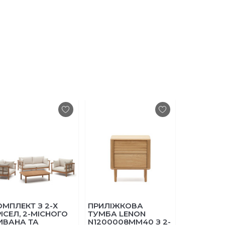
КТ З 2-Х
ПРИЛІЖКОВА
ВУЛИЧНИЙ ДИ
, 2-МІСНОГО
ТУМБА LENON
2-МІСНИЙ JON
А ТА
N1200008MM40 З 2-
O1030020GP12