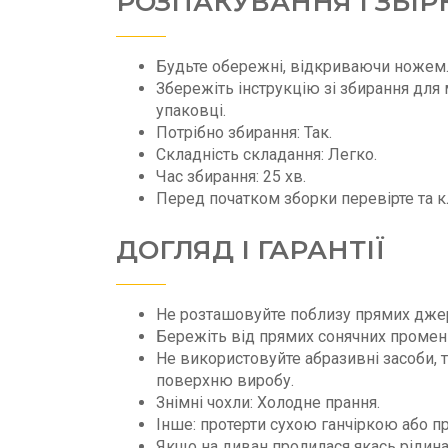
РОЗПАКУВАННЯ І ЗБІР
Будьте обережні, відкриваючи ножем
Збережіть інструкцію зі збирання для 
упаковці.
Потрібно збирання: Так.
Складність складання: Легко.
Час збирання: 25 хв.
Перед початком зборки перевірте та к
ДОГЛЯД І ГАРАНТІЇ
Не розташовуйте поблизу прямих джер
Бережіть від прямих сонячних промені
Не використовуйте абразивні засоби, т
поверхню виробу.
Знімні чохли: Холодне прання.
Iнше: протерти сухою ганчіркою або п
Якщо на диван пролилася якась рідина