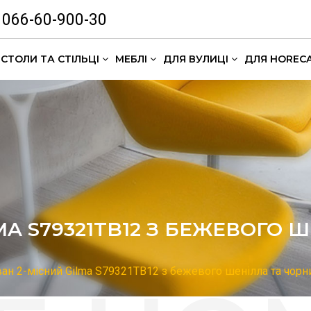
066-60-900-30
СТОЛИ ТА СТІЛЬЦІ
МЕБЛІ
ДЛЯ ВУЛИЦІ
ДЛЯ HOREC
Комлекти кавових столиків
MA S79321TB12 З БЕЖЕВОГО 
ан 2-місний Gilma S79321TB12 з бежевого шенілла та чор