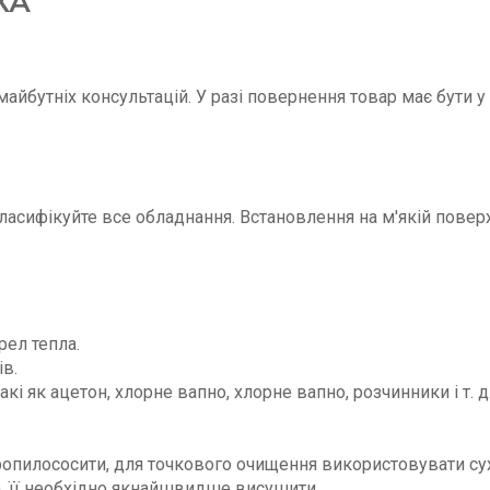
КА
.
майбутніх консультацій. У разі повернення товар має бути у
ласифікуйте все обладнання. Встановлення на м'якій поверх
ел тепла.
в.
акі як ацетон, хлорне вапно, хлорне вапно, розчинники і т.
ропилососити, для точкового очищення використовувати су
, її необхідно якнайшвидше висушити.