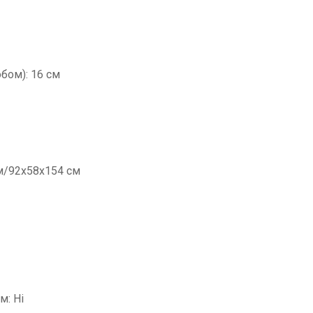
обом): 16 см
м/92х58х154 см
м: Ні