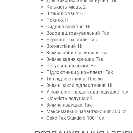
Для використання на вулиці: Ні
Кількість місць: 2
Штабелюване: Ні
Похило: Ні
Сидіння висувне: Ні
Водовідштовхувальний: Так
Нержавіюча сталь: Так
Вогнестійкий: Ні
Знімна оббивка сидіння: Так
Знімна задня кришка: Так
Регульовані ніжки: Ні
Підлокітники у комплекті: Так
Тип підлокітників: Плоскі
Знімні чохли підлокітників: Ні
У комплекті додаткова подушка: Так
Кількість подушок: 2
Знімна подушка: Так
Максимальне навантаження: 300 кг
Oeko Tex Standard 100: Так