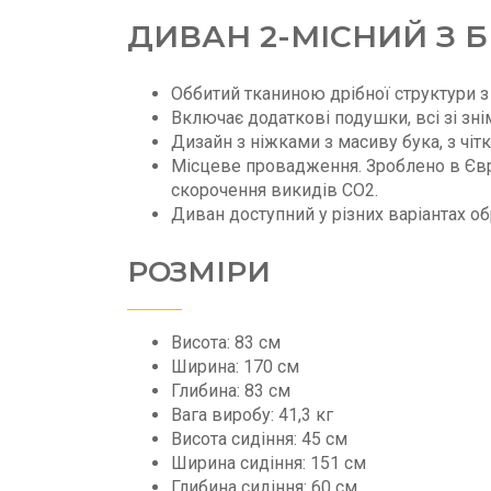
ДИВАН 2-МІСНИЙ З 
Оббитий тканиною дрібної структури
Включає додаткові подушки, всі зі зн
Дизайн з ніжками з масиву бука, з чіт
Місцеве провадження. Зроблено в Євр
скорочення викидів CO2.
Диван доступний у різних варіантах об
РОЗМІРИ
Висота: 83 см
Ширина: 170 см
Глибина: 83 см
Вага виробу: 41,3 кг
Висота сидіння: 45 см
Ширина сидіння: 151 см
Глибина сидіння: 60 см