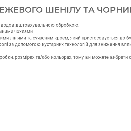
БЕЖЕВОГО ШЕНІЛУ ТА ЧОРН
 з водовідштовхувальною обробкою.
імними чохлами.
кими лініями та сучасним кроєм, який пристосовується до б
опі за допомогою кустарних технологій для зниження вп
робки, розмірах та/або кольорах, тому ви можете вибрати с