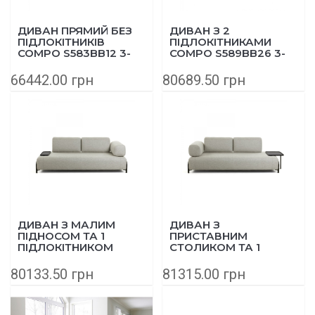
ДИВАН ПРЯМИЙ БЕЗ
ДИВАН З 2
ПІДЛОКІТНИКІВ
ПІДЛОКІТНИКАМИ
COMPO S583BB12 3-
COMPO S589BB26 3-
МІСНИЙ 232 СМ
МІСНИЙ 232 СМ СИНІЙ
БЕЖЕВИЙ
66442.00 грн
80689.50 грн
ДИВАН З МАЛИМ
ДИВАН З
ПІДНОСОМ ТА 1
ПРИСТАВНИМ
ПІДЛОКІТНИКОМ
СТОЛИКОМ ТА 1
COMPO S588BB12 3-
ПІДЛОКІТНИКОМ
МІСНИЙ 232 СМ
COMPO S587BB12 3-
80133.50 грн
81315.00 грн
БЕЖЕВИЙ
МІСНИЙ 232 СМ
БЕЖЕВИЙ