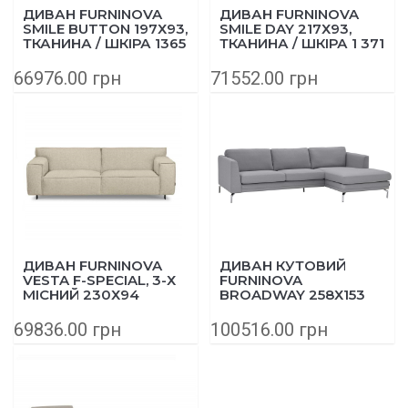
ДИВАН FURNINOVA
ДИВАН FURNINOVA
SMILE BUTTON 197Х93,
SMILE DAY 217Х93,
ТКАНИНА / ШКІРА 1365
ТКАНИНА / ШКІРА 1 371
БЛАКИТНИЙ
БІЛИЙ
66976.00 грн
71552.00 грн
ДИВАН FURNINOVA
ДИВАН КУТОВИЙ
VESTA F-SPECIAL, 3-Х
FURNINOVA
МІСНИЙ 230Х94
BROADWAY 258Х153
ТКАНИНА/ШКІРА 1381
СМ СІРИЙ
БЕЖЕВИЙ
69836.00 грн
100516.00 грн