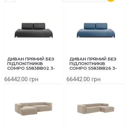
ДИВАН ПРЯМИЙ БЕЗ
ДИВАН ПРЯМИЙ БЕЗ
ПІДЛОКІТНИКІВ
ПІДЛОКІТНИКІВ
COMPO S583BB02 3-
COMPO S583BB26 3-
МІСНИЙ 232 СМ
МІСНИЙ 232 СМ СИНІЙ
ТЕМНО-СІРИЙ
66442.00 грн
66442.00 грн