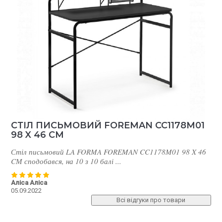
СТІЛ ПИСЬМОВИЙ FOREMAN CC1178M01
98 X 46 CМ
Стіл письмовий LA FORMA FOREMAN CC1178M01 98 X 46
О
CМ сподобався, на 10 з 10 балі ...
к
Аліса Аліса
А
05.09.2022
1
Всі відгуки про товари