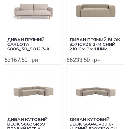
ДИВАН ПРЯМИЙ
ДИВАН ПРЯМИЙ BLOK
CARLOTA
S571GR39 2-МІСНИЙ
S806_30_SO12 3-Х
210 СМ ЗМІННИЙ
МІСНИЙ 213 СМ НІЖКИ
ЧОХОЛ БЕЖЕВИЙ
НЕ ОКРАШЕНІ
53167.50 грн
66233.50 грн
БЕЖЕВИЙ
ДИВАН КУТОВИЙ
ДИВАН КУТОВИЙ
BLOK S683GR39
BLOK S684GR39 6-
ПРАВИЙ КУТ 4-
МІСНИЙ 320Х320 СМ