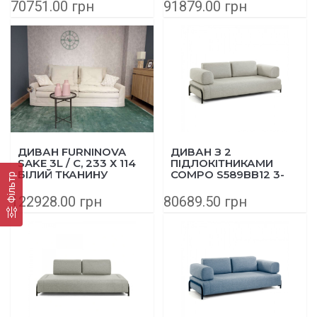
СІРИЙ
70751.00 грн
91879.00 грн
ДИВАН FURNINOVA
ДИВАН З 2
SAKE 3L / C, 233 Х 114
ПІДЛОКІТНИКАМИ
БІЛИЙ ТКАНИНУ
COMPO S589BB12 3-
Фільтр
TRISTAN, КАТ. В
МІСНИЙ 232 СМ
БЕЖЕВИЙ
122928.00 грн
80689.50 грн