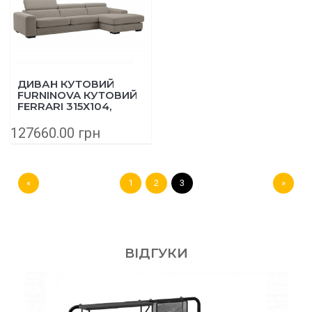
ДИВАН КУТОВИЙ
FURNINOVA КУТОВИЙ
FERRARI 315Х104,
ШКІРА 2197996
БЕЖЕВИЙ
127660.00 грн
«
1
2
3
»
ВІДГУКИ