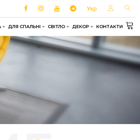
Укр
A
ДЛЯ СПАЛЬНІ
СВІТЛО
ДЕКОР
КОНТАКТИ
Односпальні та полуторні ліжка
Зберігання та організація простору
Домашній текстиль