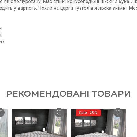
о пінополіуретану. Має стійкі конусоподібні ніжки з бука.
одить у вартість. Чохли на царги і узголів'я ліжка знімні. М
м
м
см
РЕКОМЕНДОВАНІ ТОВАРИ
Sale -20%