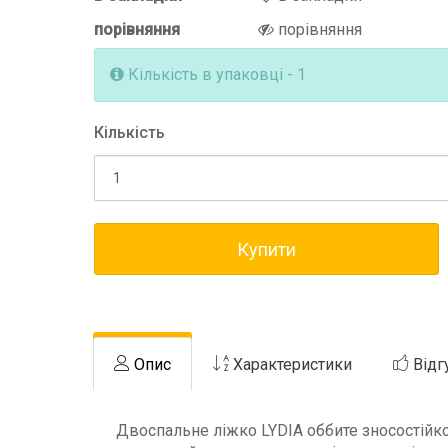
порівняння
порівняння
Кількість в упаковці - 1
Кількість
Купити
Опис
Характеристики
Відг
Двоспальне ліжко LYDIA оббите зносостійк