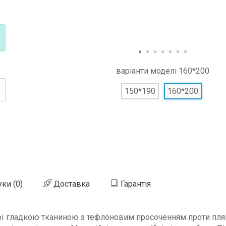
варіанти моделі
160*200
150*190
160*200
уки (0)
Доставка
Гарантія
ої гладкою тканиною з тефлоновим просоченням проти плям