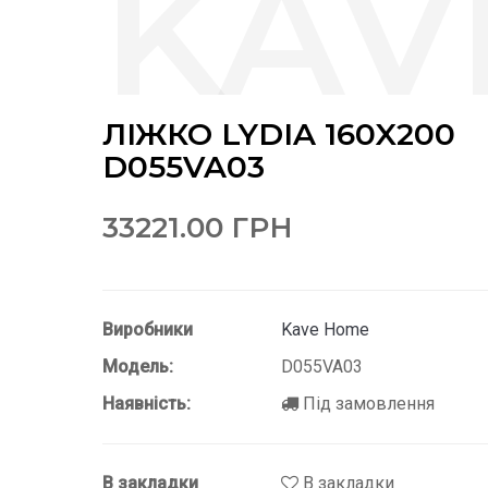
ЛІЖКО LYDIA 160X200
D055VA03
33221.00 ГРН
Виробники
Kave Home
Модель:
D055VA03
Наявність:
Під замовлення
В закладки
В закладки