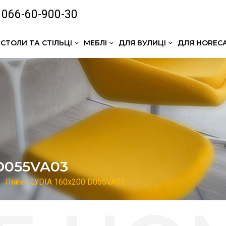
066-60-900-30
СТОЛИ ТА СТІЛЬЦІ
МЕБЛІ
ДЛЯ ВУЛИЦІ
ДЛЯ HOREC
Комлекти кавових столиків
D055VA03
Ліжко LYDIA 160x200 D055VA03