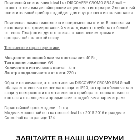
Подвесной светильник Ideal Lux DISCOVERY CROMO SB4 Small –
станет отличным дизайнерским акцентом в интерьере. Элегантный
осветительный прибор подойдет для внутреннего использования.
Подвесная лампа выполнена в современном стиле. В основании
используется хромированный металл, имеет голубовато-белый
оттенок. Плафон из дутого стекла с напылением хрома и
прозрачной полоской снизу.
Технические характеристики:
Мощность основной лампы составляет:
40
Вт,
Тип цоколя лампочки:
G9
Количество источников света:
- 4 шт.
Люстра подключается от сети:
220в.
Обратите внимание, что светильник DISCOVERY CROMO SB4 Small
обладает степенью пылевлагозащиты IP20, которая обеспечивает
защиту поверхности осветительного прибора от сознательного
контакта с пальцами и предметами с подобными параметрами.
Гарантийный срок модели - 1 год.
Модель можно найти в каталоге Ideal Lux 2015-2016 в разделе
Coordinati на странице 124.
ЗАВІТАЙТЕ В НАШІ ШОУРУМИ