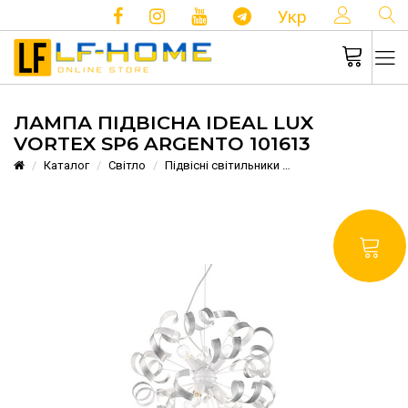
КОНТ
Укр
ЛАМПА ПІДВІСНА IDEAL LUX
VORTEX SP6 ARGENTO 101613
Каталог
Cвітло
Підвісні світильники
Лампа підвісна Idea