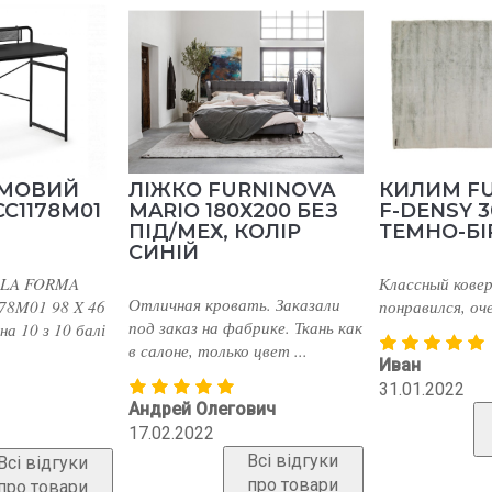
FURNINOVA
КИЛИМ FURNINOVA
СТІЛЕ
180Х200 БЕЗ
F-DENSY 300Х200
CC1225
, КОЛІР
ТЕМНО-БІРЮЗОВИЙ
БІРЮЗ
Классный ковер мне очень
Стулья от
ровать. Заказали
понравился, очень мягкий. ...
тоже, дос
а фабрике. Ткань как
и всегда и
лько цвет ...
Иван
Виталий
31.01.2022
легович
31.12.202
Всі відгуки
про товари
Всі відгуки
про товари