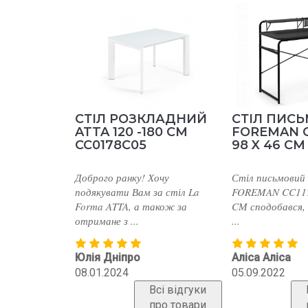
ОЗКЛАДНИЙ
СТІЛ ПИСЬМОВИЙ
ЛІЖКО 
 -180 СМ
FOREMAN CC1178M01
MARIO 
05
98 X 46 CМ
ПІД/МЕХ
СИНІЙ
у! Хочу
Стіл письмовий LA FORMA
Отличная к
Вам за стіл La
FOREMAN CC1178M01 98 X 46
под заказ н
 а також за
CМ сподобався, на 10 з 10 балі
в салоне, то
.
...
Андрей О
о
Аліса Аліса
17.02.2022
05.09.2022
Всі відгуки
Всі відгуки
про товари
про товари