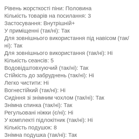
Рівень жорсткості піни: Половина
Кількість товарів на посилання: 3
Застосування: Внутрішній+
У приміщенні (так/ні): Так
Для зовнішнього використання під навісом (так/
ні): Так
Для зовнішнього використання (так/ні): Ні
Кількість сеансів: 5
Водовідштовхуючий (так/ні): Так
Стійкість до забруднень (так/ні): Ні
Легко чистити: Ні
Вогнестійкий (так/ні): Ні
Сидіння зі знімним чохлом (так/ні): Так
Знімна спинка (так/ні): Так
Регульовані ніжки (є/ні): Ні
У комплекті підлокітник (так/ні): Ні
Кількість подушок: 8
Знімна подушка (так/ні): Так