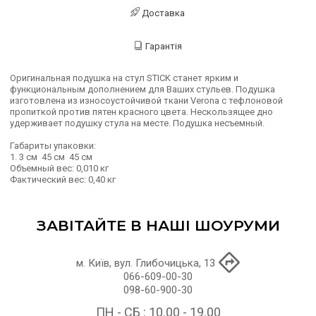
Доставка
Гарантія
Оригинальная подушка на стул STICK станет ярким и
функциональным дополнением для Ваших стульев. Подушка
изготовлена из износоустойчивой ткани Verona с тефлоновой
пропиткой против пятен красного цвета. Нескользящее дно
удерживает подушку стула на месте. Подушка несъемный.
Габариты упаковки:
1. 3 см 45 см 45 см
Объемный вес: 0,010 кг
Фактический вес: 0,40 кг
ЗАВІТАЙТЕ В НАШІ ШОУРУМИ
м. Київ, вул. Глибочицька, 13
066-609-00-30
098-60-900-30
ПН - СБ : 10.00 - 19.00