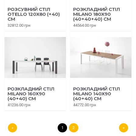
РОЗСУВНИЙ СТІЛ
РОЗКЛАДНИЙ СТІЛ
OTELLO 120X80 (+40)
MILANO 180X90
СМ
(40+40+40) СМ
32812.00 грн
44564.00 грн
РОЗКЛАДНИЙ СТІЛ
РОЗКЛАДНИЙ СТІЛ
MILANO 160X90
MILANO 140X90
(40+40) СМ
(40+40) СМ
41236.00 грн
44772.00 грн
«
1
2
»