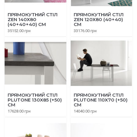
ПРЯМОКУТНИЙ СТІЛ
ПРЯМОКУТНИЙ СТІЛ
ZEN 140X80
ZEN 120X80 (40+40)
(40+40+40) СМ
СМ
35152.00 грн
33176.00 грн
ПРЯМОКУТНИЙ СТІЛ
ПРЯМОКУТНИЙ СТІЛ
PLUTONE 130X85 (+50)
PLUTONE 110X70 (+50)
СМ
СМ
17628.00 грн
14040.00 грн