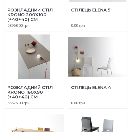
РОЗКЛАДНИЙ СТІЛ
СТІЛЕЦЬ ELENA 5
KRONO 200X100
(+40+40) СМ
58968.00 грн
0.00 грн
РОЗКЛАДНИЙ СТІЛ
СТІЛЕЦЬ ELENA 4
KRONO 180X90
(+40+40) СМ
56576.00 грн
0.00 грн