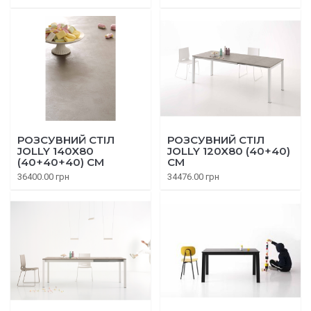
РОЗСУВНИЙ СТІЛ
РОЗСУВНИЙ СТІЛ
JOLLY 140X80
JOLLY 120X80 (40+40)
(40+40+40) СМ
СМ
36400.00 грн
34476.00 грн