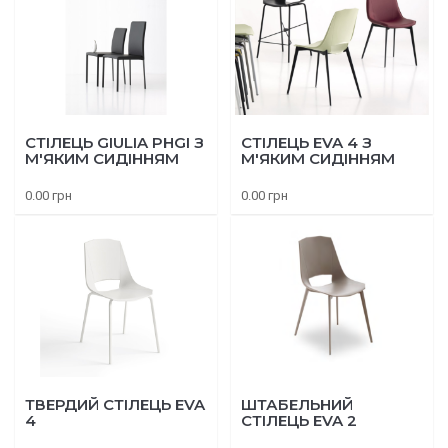
СТІЛЕЦЬ GIULIA PHGI З
СТІЛЕЦЬ EVA 4 З
М'ЯКИМ СИДІННЯМ
М'ЯКИМ СИДІННЯМ
0.00 грн
0.00 грн
ТВЕРДИЙ СТІЛЕЦЬ EVA
ШТАБЕЛЬНИЙ
4
СТІЛЕЦЬ EVA 2