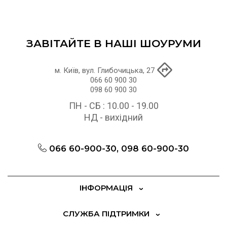
ЗАВІТАЙТЕ В НАШІ ШОУРУМИ
м. Київ, вул. Глибочицька, 27
066 60 900 30
098 60 900 30
ПН - СБ : 10.00 - 19.00
НД - вихідний
066 60-900-30, 098 60-900-30
ІНФОРМАЦІЯ
СЛУЖБА ПІДТРИМКИ