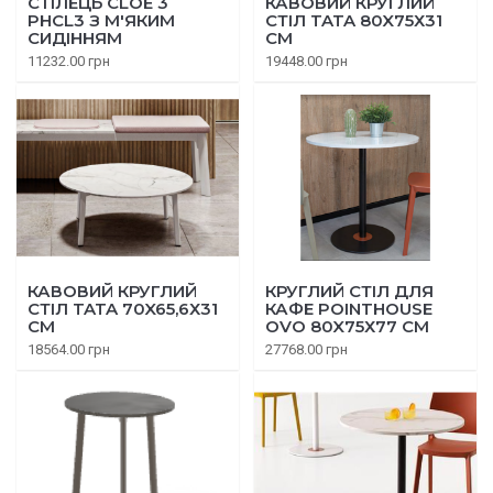
СТІЛЕЦЬ CLOE 3
КАВОВИЙ КРУГЛИЙ
PHCL3 З М'ЯКИМ
СТІЛ TATA 80X75Х31
СИДІННЯМ
СМ
11232.00 грн
19448.00 грн
КАВОВИЙ КРУГЛИЙ
КРУГЛИЙ СТІЛ ДЛЯ
СТІЛ TATA 70X65,6Х31
КАФЕ POINTHOUSE
СМ
OVO 80X75Х77 СМ
18564.00 грн
27768.00 грн