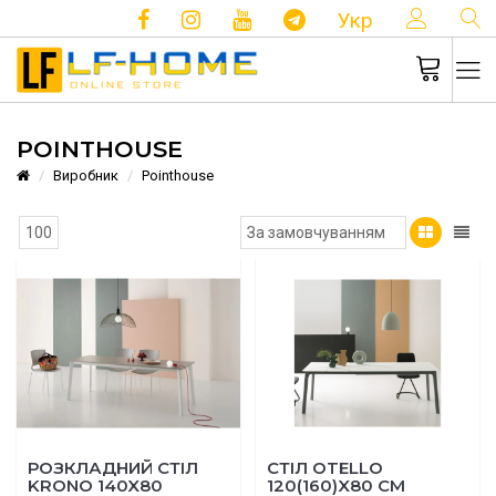
КОНТ
Укр
POINTHOUSE
Виробник
Pointhouse
РОЗКЛАДНИЙ СТІЛ
СТІЛ OTELLO
KRONO 140X80
120(160)X80 СМ