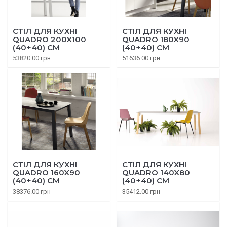
СТІЛ ДЛЯ КУХНІ
СТІЛ ДЛЯ КУХНІ
QUADRO 200X100
QUADRO 180X90
(40+40) СМ
(40+40) СМ
53820.00 грн
51636.00 грн
СТІЛ ДЛЯ КУХНІ
СТІЛ ДЛЯ КУХНІ
QUADRO 160X90
QUADRO 140X80
(40+40) СМ
(40+40) СМ
38376.00 грн
35412.00 грн