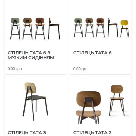
СТІЛЕЦЬ TATA 6 З
СТІЛЕЦЬ TATA 6
М'ЯКИМ СИДІННЯМ
0.00 грн
0.00 грн
СТІЛЕЦЬ TATA 3
СТІЛЕЦЬ TATA 2