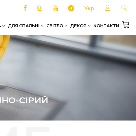
Укр
A
ДЛЯ СПАЛЬНІ
СВІТЛО
ДЕКОР
КОНТАКТИ
Односпальні та полуторні ліжка
Зберігання та організація простору
Домашній текстиль
МНО-СІРИЙ