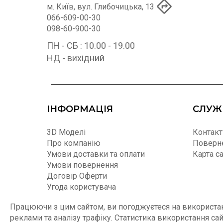
м. Київ, вул. Глибочицька, 13
066-609-00-30
098-60-900-30
ПН - СБ : 10.00 - 19.00
НД - вихідний
ІНФОРМАЦІЯ
СЛУЖ
3D Моделі
Контакт
Про компанію
Поверне
Умови доставки та оплати
Карта с
Умови повернення
Договір Оферти
Угода користувача
Співпраця
Працюючи з цим сайтом, ви погоджуєтеся на використанн
Умови експлуатації, зберігання та
реклами та аналізу трафіку. Статистика використання са
догляду за меблями