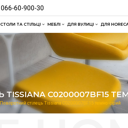
066-60-900-30
СТОЛИ ТА СТІЛЬЦІ
МЕБЛІ
ДЛЯ ВУЛИЦІ
ДЛЯ HOREC
Комлекти кавових столиків
 TISSIANA C0200007BF15 ТЕ
Поворотний стілець Tissiana C0200007BF15 темно-сірий