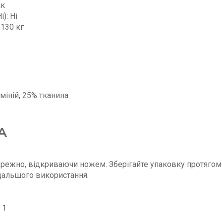
ак
): Ні
130 кг
міній, 25% тканина
А
режно, відкриваючи ножем. Зберігайте упаковку протягом 
одальшого використання.
 1