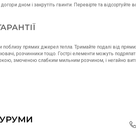
 догори дном і закрутіть гвинти. Перевірте та відсортуйте
АРАНТІЇ
и поблизу прямих джерел тепла. Тримайте подалі від прями
білювачі, розчинники тощо. Гострі елементи можуть подряпа
ркою, змоченою слабким мильним розчином, і негайно вити
ОУРУМИ