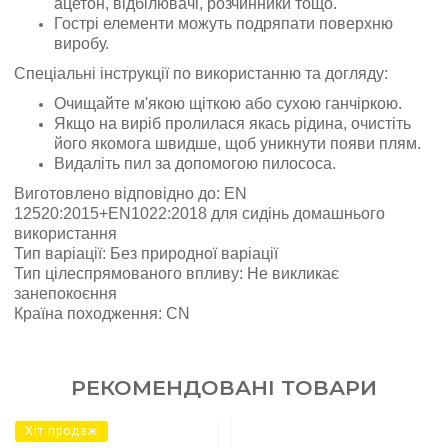
ацетон, відбілювачі, розчинники тощо.
Гострі елементи можуть подряпати поверхню
виробу.
Спеціальні інструкції по використанню та догляду:
Очищайте м'якою щіткою або сухою ганчіркою.
Якщо на виріб пролилася якась рідина, очистіть
його якомога швидше, щоб уникнути появи плям.
Видаліть пил за допомогою пилососа.
Виготовлено відповідно до: EN
12520:2015+EN1022:2018 для сидінь домашнього
використання
Тип варіації: Без природної варіації
Тип цілеспрямованого впливу: Не викликає
занепокоєння
Країна походження: CN
РЕКОМЕНДОВАНІ ТОВАРИ
Хіт продаж