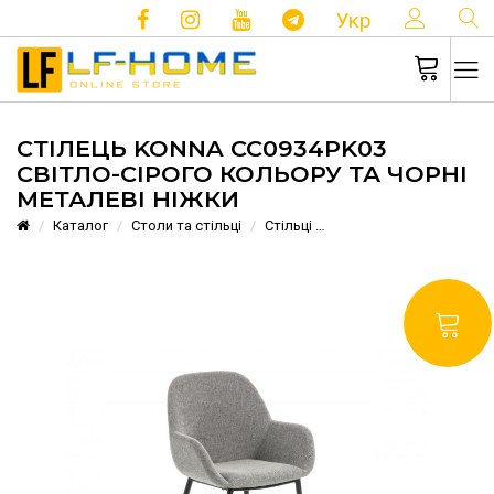
КОНТ
Укр
СТІЛЕЦЬ KONNA CC0934PK03
СВІТЛО-СІРОГО КОЛЬОРУ ТА ЧОРНІ
МЕТАЛЕВІ НІЖКИ
Каталог
Столи та стільці
Стільці
Стілець Konna CC0934PK