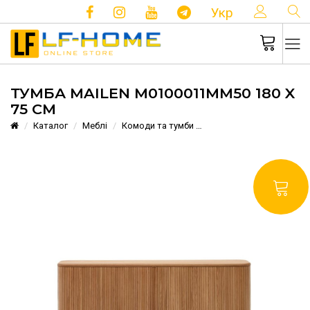
КОНТ
Укр
ТУМБА MAILEN M0100011MM50 180 X
75 СМ
Каталог
Меблі
Комоди та тумби
Тумба Mailen M0100011M