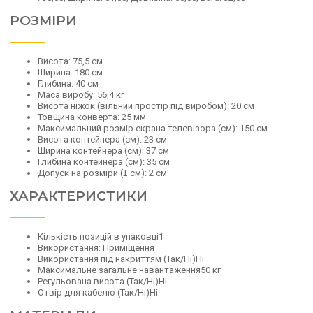
РОЗМІРИ
Висота: 75,5 см
Ширина: 180 см
Глибина: 40 см
Маса виробу: 56,4 кг
Висота ніжок (вільний простір під виробом): 20 см
Товщина конверта: 25 мм
Максимальний розмір екрана телевізора (см): 150 см
Висота контейнера (см): 23 см
Ширина контейнера (см): 37 см
Глибина контейнера (см): 35 см
Допуск на розміри (± см): 2 см
ХАРАКТЕРИСТИКИ
Кількість позицій в упаковці1
Використання: Приміщення
Використання під накриттям (Так/Ні)Ні
Максимальне загальне навантаження50 кг
Регульована висота (Так/Ні)Ні
Отвір для кабелю (Так/Ні)Ні