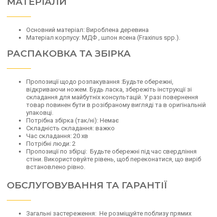
МАТЕРІАЛИ
Основний матеріал: Вироблена деревина
Матеріал корпусу: МДФ , шпон ясена (Fraxinus spp.).
РАСПАКОВКА ТА ЗБІРКА
Пропозиції щодо розпакування
:
Будьте обережні,
відкриваючи ножем.
Будь ласка, збережіть інструкції зі
складання для майбутніх консультацій.
У разі повернення
товар повинен бути в розібраному вигляді та в оригінальній
упаковці.
Потрібна збірка (так/ні):
Немає
Складність складання:
важко
Час складання:
20 хв
Потрібні люди:
2
Пропозиції по збірці:
Будьте обережні під час свердління
стіни.
Використовуйте рівень, щоб переконатися, що виріб
встановлено рівно.
ОБСЛУГОВУВАННЯ ТА ГАРАНТІЇ
Загальні застереження:
Не розміщуйте поблизу прямих