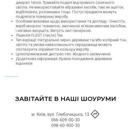
джерел тепла.
Тримайте подалі від прямого сонячного
світла.
Не використовуйте абразивні засоби, такі як ацетон,
відбілювачі, розчинники тощо. Гострі предмети можуть
подряпати поверхню виробу.
Особливі вказівки щодо використання та догляду
:
Очистіть
виріб мокрою тканиною, змоченою м’яким миючим засобом,
і негайно висушіть.
Витріть пил ганчіркою.
Ліцензія FLEGT (так/ні)
Так
Тип варіації:
Натуральне зерно деревини та/або колірний тон,
світло та умови навколишнього середовища можуть
спотворити сприйняття кольору виробу.
Цілеспрямований дистрес-тип:
Жодного засмучення
Додаткова інформація:
Країна походження деревини:
Індонезія
ЗАВІТАЙТЕ В НАШІ ШОУРУМИ
м. Київ, вул. Глибочицька, 13
066-609-00-30
098-60-900-30