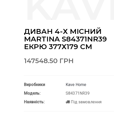
ДИВАН 4-Х МІСНИЙ
MARTINA S84371NR39
ЕКРЮ 377Х179 СМ
147548.50 ГРН
Виробники
Kave Home
Модель:
S84371NR39
Наявність:
Під замовлення