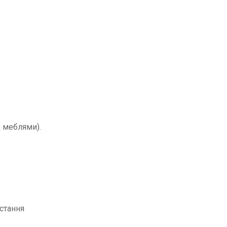
д меблями).
стання