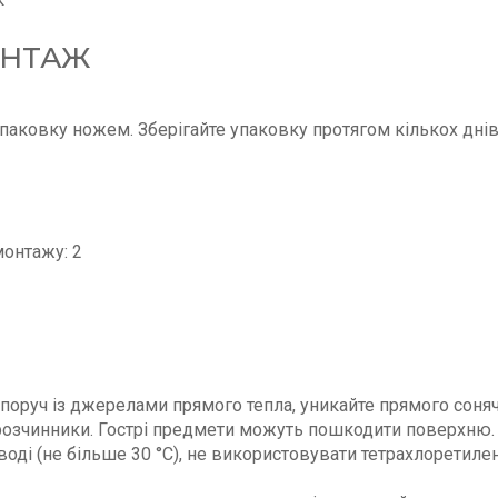
ОНТАЖ
паковку ножем. Зберігайте упаковку протягом кількох днів
онтажу: 2
 поруч із джерелами прямого тепла, уникайте прямого соняч
чи розчинники. Гострі предмети можуть пошкодити поверхню.
 воді (не більше 30 °C), не використовувати тетрахлоретиле