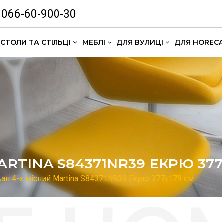
066-60-900-30
СТОЛИ ТА СТІЛЬЦІ
МЕБЛІ
ДЛЯ ВУЛИЦІ
ДЛЯ HOREC
Комлекти кавових столиків
RTINA S84371NR39 ЕКРЮ 377
ан 4-х місний Martina S84371NR39 Екрю 377х179 см