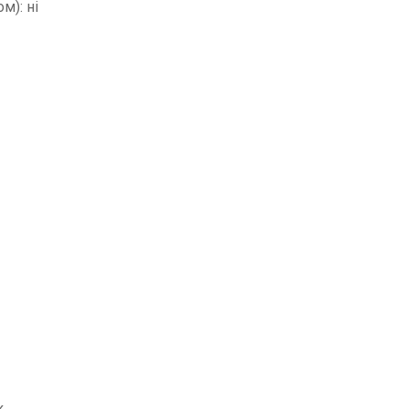
м): ні
к