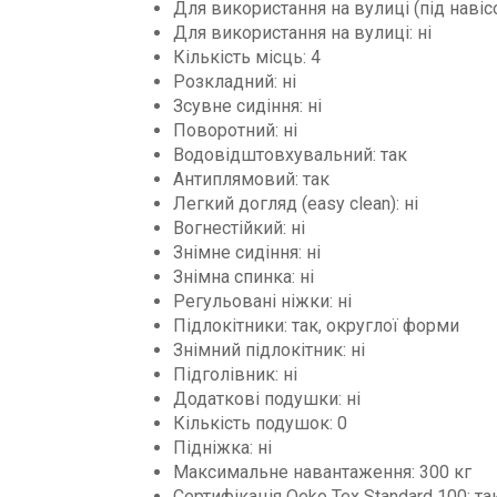
Для використання на вулиці (під навісо
Для використання на вулиці: ні
Кількість місць: 4
Розкладний: ні
Зсувне сидіння: ні
Поворотний: ні
Водовідштовхувальний: так
Антиплямовий: так
Легкий догляд (easy clean): ні
Вогнестійкий: ні
Знімне сидіння: ні
Знімна спинка: ні
Регульовані ніжки: ні
Підлокітники: так, округлої форми
Знімний підлокітник: ні
Підголівник: ні
Додаткові подушки: ні
Кількість подушок: 0
Підніжка: ні
Максимальне навантаження: 300 кг
Сертифікація Oeko Tex Standard 100: та