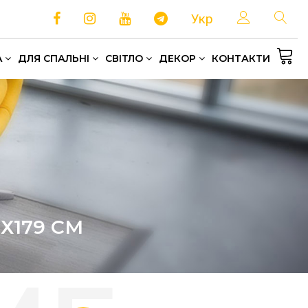
Укр
A
ДЛЯ СПАЛЬНІ
СВІТЛО
ДЕКОР
КОНТАКТИ
Односпальні та полуторні ліжка
Зберігання та організація простору
Домашній текстиль
Х179 СМ