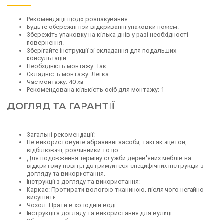
Рекомендації щодо розпакування:
Будьте обережні при відкриванні упаковки ножем.
Збережіть упаковку на кілька днів у разі необхідності
повернення.
Зберігайте інструкції зі складання для подальших
консультацій.
Необхідність монтажу: Так
Складність монтажу: Легка
Час монтажу: 40 хв
Рекомендована кількість осіб для монтажу: 1
ДОГЛЯД ТА ГАРАНТІЇ
Загальні рекомендації:
Не використовуйте абразивні засоби, такі як ацетон,
відбілювачі, розчинники тощо.
Для подовження терміну служби дерев'яних меблів на
відкритому повітрі дотримуйтеся специфічних інструкцій з
догляду та використання.
Інструкції з догляду та використання:
Каркас: Протирати вологою тканиною, після чого негайно
висушити.
Чохол: Прати в холодній воді.
Інструкції з догляду та використання для вулиці: