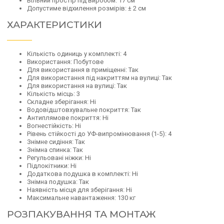
Вільний простір під виробом: 17 см
Допустиме відхилення розмірів: ± 2 см
ХАРАКТЕРИСТИКИ
Кількість одиниць у комплекті: 4
Використання: Побутове
Для використання в приміщенні: Так
Для використання під накриттям на вулиці: Так
Для використання на вулиці: Так
Кількість місць: 3
Складне зберігання: Ні
Водовідштовхувальне покриття: Так
Антиплямове покриття: Ні
Вогнестійкість: Ні
Рівень стійкості до УФ-випромінювання (1-5): 4
Знімне сидіння: Так
Знімна спинка: Так
Регульовані ніжки: Ні
Підлокітники: Ні
Додаткова подушка в комплекті: Ні
Знімна подушка: Так
Наявність місця для зберігання: Ні
Максимальне навантаження: 130 кг
РОЗПАКУВАННЯ ТА МОНТАЖ