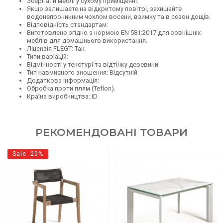
Зберігати меблі у сухому приміщенні.
Якщо залишаєте на відкритому повітрі, захищайте
водонепроникним чохлом восени, взимку та в сезон дощів.
Відповідність стандартам:
Виготовлено згідно з нормою EN 581:2017 для зовнішніх
меблів для домашнього використання.
Ліцензія FLEGT: Так
Типи варіацій:
Відмінності у текстурі та відтінку деревини.
Тип навмисного зношення: Відсутній
Додаткова інформація:
Обробка проти плям (Teflon).
Країна виробництва: ID
РЕКОМЕНДОВАНІ ТОВАРИ
Sale -20%