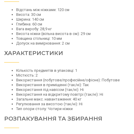
Відстань між ніжками: 120 см
Висота: 30 см
Ширина: 140 см
Глибина: 60 см
Вага виробу: 28,9 кг
Висота ніжки (вільна висота в см): 29 см
Товщина стільниці: 10 мм
Допуск на вимірювання: 2 см
ХАРАКТЕРИСТИКИ
Кількість предметів в упаковці: 1
Місткість: 2
Використання (побутове/професійне/офісне): Побутове
Використання в приміщенні (так/ні): Так
Використання під навісом (так/ні): Ні
Використання на відкритому повітрі (так/ні): Ні
Загальне макс. навантаження: 40 кг
Регулювання за висотою (так/ні): Ні
Тип опори столу: Чотири ніжки
РОЗПАКУВАННЯ ТА ЗБИРАННЯ