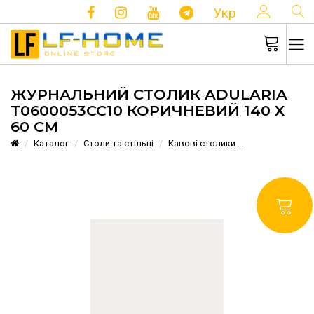
КОНТ
Укр
ЖУРНАЛЬНИЙ СТОЛИК ADULARIA
T0600053CC10 КОРИЧНЕВИЙ 140 X
60 СМ
Каталог
Столи та стільці
Кавові столики
Журнальний ст