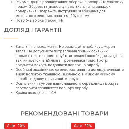
Рекомендації з розпакування: обережно розкрийте упаковку
ножем. Збережіть упаковку на кілька днів на випадок
повернення і збережіть інструкцію зі збирання для
можливого використання в майбутньому.
Потрібна збірка (так/ні): Ні
ДОГЛЯД І ГАРАНТІЇ
Загальні попередження: Не розміщуйте поблизу джерел
тепла. Не допускайте потрапляння прямих сонячних
променів. Не використовуйте агресивні засоби для чищення,
такі як ацетон, відбілювач, розчинники тощо. Гострі
предмети можуть подряпати поверхню виробу.
Особливі вказівки щодо використання та догляду: очищайте
виріб вологою тканиною, змоченою в м'якому мийному
засобі, і відразу ж витирайте насухо.
Освітлення та умови навколишнього середовища можуть
спотворити сприйняття кольору виробу.
Країна походження: СН
РЕКОМЕНДОВАНІ ТОВАРИ
Sale -20%
Sale -20%