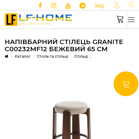
КОНТ
Укр
НАПІВБАРНИЙ СТІЛЕЦЬ GRANITE
C00232MF12 БЕЖЕВИЙ 65 СМ
Каталог
Столи та стільці
Стільці
Напівбарний стілець G