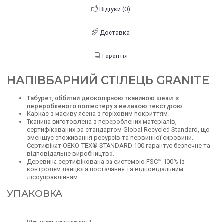
Відгуки (0)
Доставка
Гарантія
НАПІВБАРНИЙ СТІЛЕЦЬ GRANITE
Табурет, оббитий двоколірною тканиною шеніл з
переробленого поліестеру з великою текстурою.
Каркас з масиву ясена з горіховим покриттям.
Тканина виготовлена з перероблених матеріалів,
сертифікованих за стандартом Global Recycled Standard, що
зменшує споживання ресурсів та первинної сировини.
Сертифікат OEKO-TEX® STANDARD 100 гарантує безпечне та
відповідальне виробництво.
Деревина сертифікована за системою FSC™ 100% із
контролем ланцюга постачання та відповідальним
лісоуправлінням.
УПАКОВКА