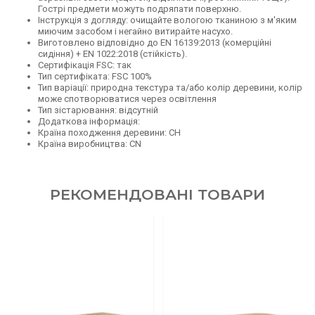
Гострі предмети можуть подряпати поверхню.
Інструкція з догляду: очищайте вологою тканиною з м'яким
миючим засобом і негайно витирайте насухо.
Виготовлено відповідно до EN 16139:2013 (комерційні
сидіння) + EN 1022:2018 (стійкість).
Сертифікація FSC: так
Тип сертифіката: FSC 100%
Тип варіації: природна текстура та/або колір деревини, колір
може спотворюватися через освітлення
Тип зістарювання: відсутній
Додаткова інформація:
Країна походження деревини: CH
Країна виробництва: CN
РЕКОМЕНДОВАНІ ТОВАРИ