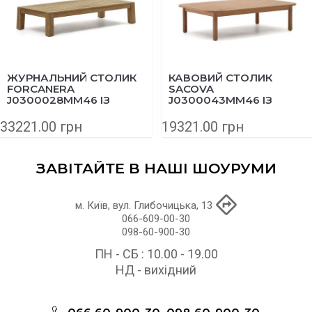
ЖУРНАЛЬНИЙ СТОЛИК
КАВОВИЙ СТОЛИК
FORCANERA
SACOVA
J0300028MM46 ІЗ
J0300043MM46 ІЗ
МАСИВУ ТИКУ 150X71
МАСИВУ ЕВКАЛІПТА
СМ
140Х89 СМ
33221.00 грн
19321.00 грн
ЗАВІТАЙТЕ В НАШІ ШОУРУМИ
м. Київ, вул. Глибочицька, 13
066-609-00-30
098-60-900-30
ПН - СБ : 10.00 - 19.00
НД - вихідний