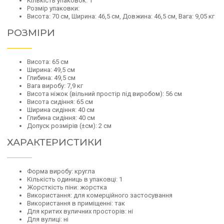
Кількість упаковок: 1
Розмір упаковки:
Висота: 70 см, Ширина: 46,5 см, Довжина: 46,5 см, Вага: 9,05 кг
РОЗМІРИ
Висота: 65 см
Ширина: 49,5 см
Глибина: 49,5 см
Вага виробу: 7,9 кг
Висота ніжок (вільний простір під виробом): 56 см
Висота сидіння: 65 см
Ширина сидіння: 40 см
Глибина сидіння: 40 см
Допуск розмірів (±см): 2 см
ХАРАКТЕРИСТИКИ
Форма виробу: кругла
Кількість одиниць в упаковці: 1
Жорсткість піни: жорстка
Використання: для комерційного застосування
Використання в приміщенні: так
Для критих вуличних просторів: ні
Для вулиці: ні