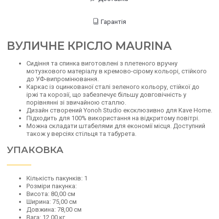
Гарантія
ВУЛИЧНЕ КРІСЛО MAURINA
Сидіння та спинка виготовлені з плетеного вручну
мотузкового матеріалу в кремово-сірому кольорі, стійкого
до УФ-випромінювання.
Каркас із оцинкованої сталі зеленого кольору, стійкої до
іржі та корозії, що забезпечує більшу довговічність у
порівнянні зі звичайною сталлю.
Дизайн створений Yonoh Studio ексклюзивно для Kave Home.
Підходить для 100% використання на відкритому повітрі.
Можна складати штабелями для економії місця. Доступний
також у версіях стільця та табурета.
УПАКОВКА
Кількість пакунків: 1
Розміри пакунка:
Висота: 80,00 см
Ширина: 75,00 см
Довжина: 78,00 см
Вага: 12,00 кг