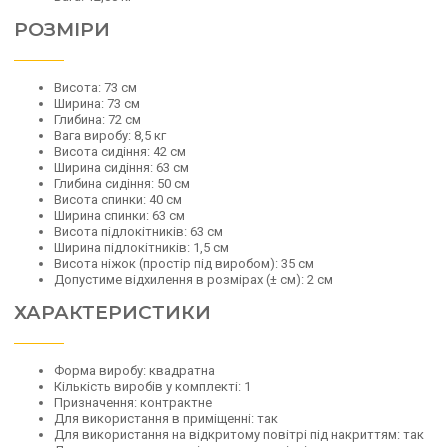
РОЗМІРИ
Висота: 73 см
Ширина: 73 см
Глибина: 72 см
Вага виробу: 8,5 кг
Висота сидіння: 42 см
Ширина сидіння: 63 см
Глибина сидіння: 50 см
Висота спинки: 40 см
Ширина спинки: 63 см
Висота підлокітників: 63 см
Ширина підлокітників: 1,5 см
Висота ніжок (простір під виробом): 35 см
Допустиме відхилення в розмірах (± см): 2 см
ХАРАКТЕРИСТИКИ
Форма виробу: квадратна
Кількість виробів у комплекті: 1
Призначення: контрактне
Для використання в приміщенні: так
Для використання на відкритому повітрі під накриттям: так