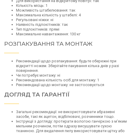
Для використання на відкритому повітрі: так
Кількість місць: 1
Можливість штабелювання: так
Максимальна кількість у штабелі: 4
Регульовані ніжки: ні
Наявність підлокітників: так
Тип підлокітників: прямі
Максимальне навантаження: 130 кг
РОЗПАКУВАННЯ ТА МОНТАЖ
Рекомендації щодо розпакування: будьте обережні при
відкритті ножем. Зберігайте пакування кілька днів у разі
повернення.
Чи потребує монтажу: ні
Рекомендована кількість осіб для монтажу: 1
Рекомендації щодо монтажу: не застосовується
ДОГЛЯД ТА ГАРАНТІЇ
Загальні рекомендації: не використовувати абразивні
засоби, такі як ацетон, відбілювачі, розчинники тощо.
Інструкції з догляду: протирати вологою ганчіркою з м’яким
мильним розчином, потім одразу висушувати сухою
тканиною. Для видалення пилу використовувати щітку або