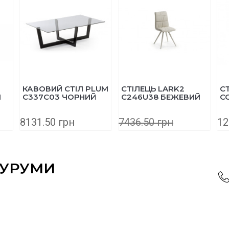
ВИЙ СТІЛ PLUM
СТІЛЕЦЬ LARK2
СТІЛЕЦЬ CH
C03 ЧОРНИЙ
C246U38 БЕЖЕВИЙ
CC0073FN46
.50 грн
7436.50 грн
12023.50 гр
5205.55 грн
ОУРУМИ