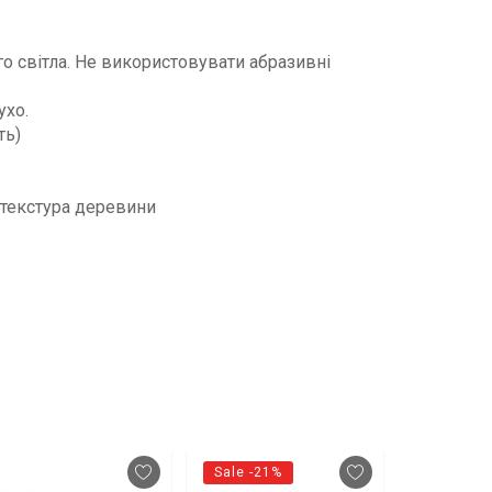
го світла. Не використовувати абразивні
ухо.
ть)
 текстура деревини
Sale -21%
Sale -30%