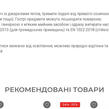
уч із джерелами тепла, тримати подалі від прямого сонячно
ки тощо). Гострі предмети можуть пошкодити поверхню.
ганчіркою з м’яким мийним засобом і одразу витирати нас
2013 (для громадських приміщень) та EN 1022:2018 (стійкіс
тися залежно від освітлення; можливі природні відтінки та
ій
РЕКОМЕНДОВАНІ ТОВАРИ
Sale -30%