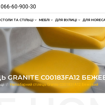
066-60-900-30
СТОЛИ ТА СТІЛЬЦІ
МЕБЛІ
ДЛЯ ВУЛИЦІ
ДЛЯ HOREC
Комлекти кавових столиків
Ь GRANITE C00183FA12 БЕЖЕ
ьці
Напівбарний стілець Granite C00183FA12 Бежевий