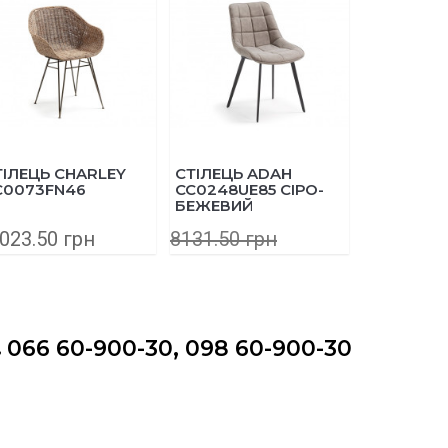
ARLEY
СТІЛЕЦЬ ADAH
СТІЛЕЦЬ LISSY
CC0248UE85 СІРО-
CC0273J14 СВІТЛО-
БЕЖЕВИЙ
СІРИЙ
н
8131.50 грн
4865.00 грн
6505.20 грн
3405.50 грн
066 60-900-30, 098 60-900-30