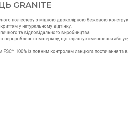
ЦЬ GRANITE
еного поліестеру з міцною двоколірною бежевою конструк
криттям у натуральному відтінку.
зпечного та відповідального виробництва.
го переробленого матеріалу, що гарантує зменшення або у
м FSC™ 100% із повним контролем ланцюга постачання та в