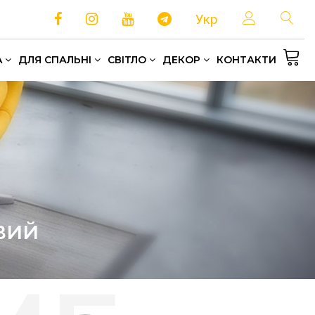
Укр
A
ДЛЯ СПАЛЬНІ
СВІТЛО
ДЕКОР
КОНТАКТИ
Односпальні та полуторні ліжка
Зберігання та організація простору
Домашній текстиль
ВИЙ