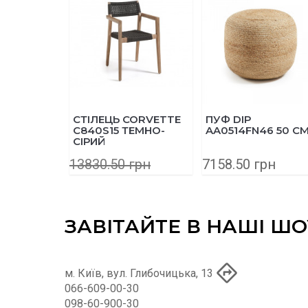
СТІЛЕЦЬ CORVETTE
ПУФ DIP
КАВО
C840S15 ТЕМНО-
AA0514FN46 50 СМ
C337
СІРИЙ
13830.50 грн
7158.50 грн
8131
11064.40 грн
ЗАВІТАЙТЕ В НАШІ Ш
м. Київ, вул. Глибочицька, 13
066-609-00-30
098-60-900-30