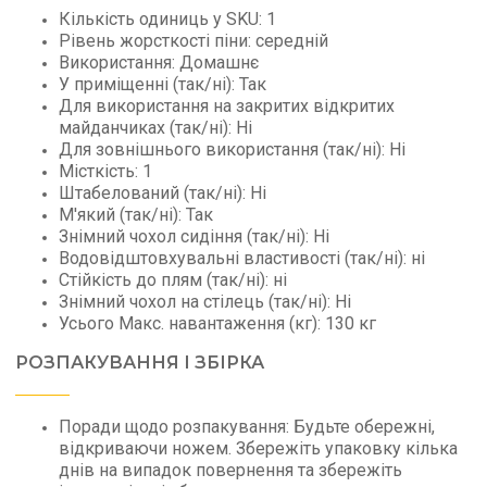
Кількість одиниць у SKU: 1
Рівень жорсткості піни: середній
Використання: Домашнє
У приміщенні (так/ні): Так
Для використання на закритих відкритих
майданчиках (так/ні): Ні
Для зовнішнього використання (так/ні): Ні
Місткість: 1
Штабелований (так/ні): Ні
М'який (так/ні): Так
Знімний чохол сидіння (так/ні): Ні
Водовідштовхувальні властивості (так/ні): ні
Стійкість до плям (так/ні): ні
Знімний чохол на стілець (так/ні): Ні
Усього Макс. навантаження (кг): 130 кг
РОЗПАКУВАННЯ І ЗБІРКА
Поради щодо розпакування: Будьте обережні,
відкриваючи ножем. Збережіть упаковку кілька
днів на випадок повернення та збережіть