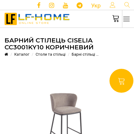
КОНТ
Укр
БАРНИЙ СТІЛЕЦЬ CISELIA
CC3001KY10 КОРИЧНЕВИЙ
Каталог
Столи та стільці
Барні стільці
Барний стілець C