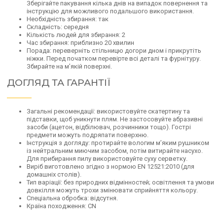
Зберігайте пакування кілька днів на випадок повернення та
інструкцію для можливого подальшого використання.
Необхідність збирання: так
Складність: середня
Кількість людей для збирання: 2
Час збирання: приблизно 20 хвилин
Порада: переверніть стільницю догори дном і прикрутіть
ніжки. Перед початком перевірте всі деталі та фурнітуру.
Збирайте на м’якій поверхні.
ДОГЛЯД ТА ГАРАНТІЇ
Загальні рекомендації: використовуйте скатертину та
підставки, щоб уникнути плям. Не застосовуйте абразивні
засоби (ацетон, відбілювач, розчинники тощо). Гострі
предмети можуть подряпати поверхню.
Інструкція з догляду: протирайте вологим м’яким рушником
із нейтральним миючим засобом, потім витирайте насухо.
Для прибирання пилу використовуйте суху серветку.
Виріб виготовлено згідно з нормою EN 12521:2010 (для
домашніх столів).
Тип варіації: без природних відмінностей; освітлення та умови
довкілля можуть трохи змінювати сприйняття кольору.
Спеціальна обробка: відсутня.
Країна походження: CN