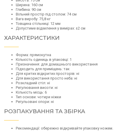
Висота: 75 см
Ширина: 160 см
Глибина: 90 см
Вільний простір під столом: 74 см
Вага виробу: 75,8 кг
Товщина стільниці: 12 мм
Допустиме відхилення у вимірах: ±2 см
ХАРАКТЕРИСТИКИ
Форма: прямокутна
Кількість одиниць в упаковці: 1
Призначення: для домашнього використання
Підходить для приміщень: так
Для критих відкритих просторів: ні
Для використання просто неба: ні
Розкладний стіл: ні
Регулювання висоти: ні
Кількість місць: 6
Тип основи: чотири ніжки
Регульовані опори: ні
РОЗПАКУВАННЯ ТА ЗБІРКА
Рекомендації: обережно відкривайте упаковку ножем.