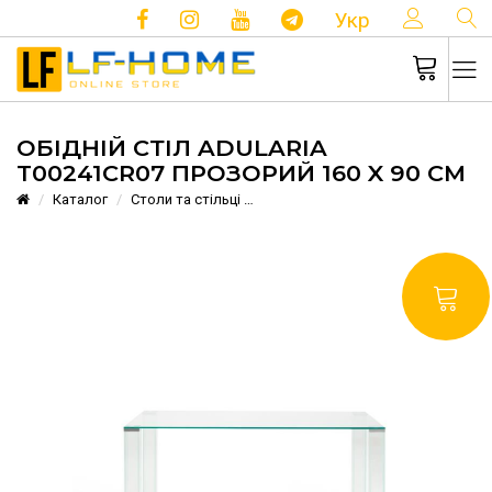
КОНТ
Укр
ОБІДНІЙ СТІЛ ADULARIA
T00241CR07 ПРОЗОРИЙ 160 X 90 СМ
Каталог
Столи та стільці
Обідній стіл Adularia T00241CR07 