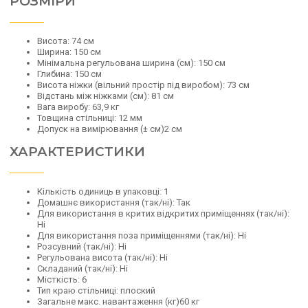
РОЗМІРИ
Висота: 74 см
Ширина: 150 см
Мінімальна регульована ширина (см): 150 см
Глибина: 150 см
Висота ніжки (вільний простір під виробом): 73 см
Відстань між ніжками (см): 81 см
Вага виробу: 63,9 кг
Товщина стільниці: 12 мм
Допуск на вимірювання (± см)2 см
ХАРАКТЕРИСТИКИ
Кількість одиниць в упаковці: 1
Домашнє використання (так/ні): Так
Для використання в критих відкритих приміщеннях (так/ні):
Ні
Для використання поза приміщеннями (так/ні): Ні
Розсувний (так/ні): Ні
Регульована висота (так/ні): Ні
Складаний (так/ні): Ні
Місткість: 6
Тип краю стільниці: плоский
Загальне макс. навантаження (кг)60 кг