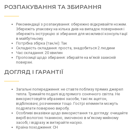
РОЗПАКУВАННЯ ТА ЗБИРАННЯ
Рекомендації з розпакування: обережно відкривайте ножем.
Збережіть упаковку на кілька днів на випадок повернення і
збережіть інструкцію зі збирання для можливої консультації
в майбутньому.
Потрібна збірка (так/ні): Так
Складність складання: проста, знадобиться 2 людини
Час складання: 20 хвилин
Пропозиції щодо збирання: збирайте на м'якій захисній
поверхні.
ДОГЛЯД І ГАРАНТІЇ
Загальні попередження: не ставте поблизу прямих джерел
тепла. Тримайте подалі від прямого сонячного світла. Не
використовуйте абразивні засоби, такі як ацетон,
відбілювачі, розчинники тощо. Гострі елементи можуть
подряпати поверхню виробу.
Особливі вказівки щодо використання та догляду: очищайте
виріб вологою тканиною, змоченою в м'якому мийному
засобі, і відразу ж витирайте насухо.
Країна походження: СН