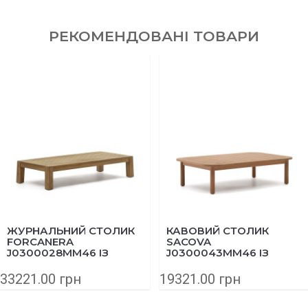
РЕКОМЕНДОВАНІ ТОВАРИ
ЖУРНАЛЬНИЙ СТОЛИК
КАВОВИЙ СТОЛИК
FORCANERA
SACOVA
J0300028MM46 ІЗ
J0300043MM46 ІЗ
МАСИВУ ТИКУ 150X71
МАСИВУ ЕВКАЛІПТА
СМ
140Х89 СМ
33221.00 грн
19321.00 грн