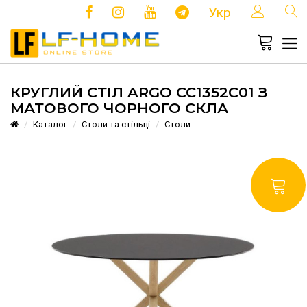
КОНТ
Укр
КРУГЛИЙ СТІЛ ARGO CC1352C01 З
МАТОВОГО ЧОРНОГО СКЛА
Каталог
Столи та стільці
Столи
Круглий стіл Argo CC13