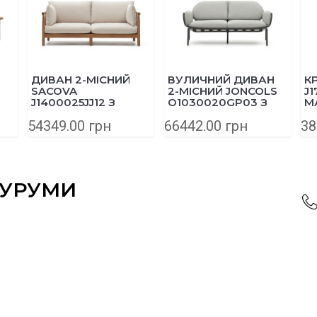
ДИВАН 2-МІСНИЙ
ВУЛИЧНИЙ ДИВАН
К
SACOVA
2-МІСНИЙ JONCOLS
J1
J1400025JJ12 З
O1030020GP03 З
М
ТА
МАСИВУ ЕВКАЛІПТА
АЛЮМІНІЮ 165 СМ
54349.00 грн
66442.00 грн
38
195 СМ
СІРИЙ
ОУРУМИ