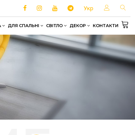
Укр
A
ДЛЯ СПАЛЬНІ
СВІТЛО
ДЕКОР
КОНТАКТИ
Односпальні та полуторні ліжка
Зберігання та організація простору
Домашній текстиль