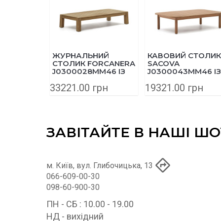
ЖУРНАЛЬНИЙ
КАВОВИЙ СТОЛИК
СТОЛИК FORCANERA
SACOVA
J0300028MM46 ІЗ
J0300043MM46 ІЗ
МАСИВУ ТИКУ
МАСИВУ ЕВКАЛІП
33221.00 грн
19321.00 грн
150X71 СМ
140Х89 СМ
ЗАВІТАЙТЕ В НАШІ Ш
м. Київ, вул. Глибочицька, 13
066-609-00-30
098-60-900-30
ПН - СБ : 10.00 - 19.00
НД - вихідний