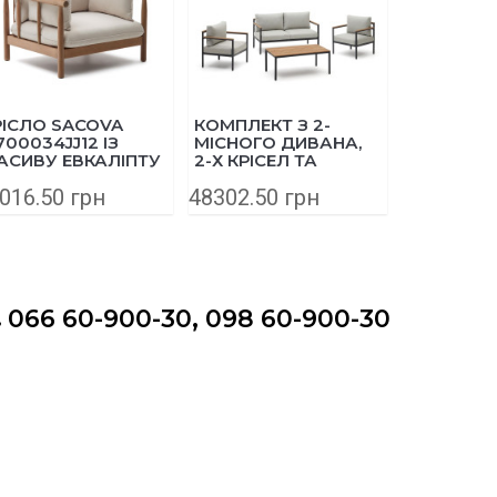
РІСЛО SACOVA
КОМПЛЕКТ З 2-
КОМПЛЕКТ
700034JJ12 ІЗ
МІСНОГО ДИВАНА,
КРІСЕЛ, 
АСИВУ ЕВКАЛІПТУ
2-Х КРІСЕЛ ТА
ДИВАНА 
ЖУРНАЛЬНОГО
ЖУРНАЛ
016.50 грн
48302.50 грн
155958.0
СТОЛИКА
СТОЛИКА
AIGUAFREDA
J2100007J
J1600010JJ03 З
МАСИВУ 
АЛЮМІНІЮ ТА
АКАЦІЇ
066 60-900-30, 098 60-900-30