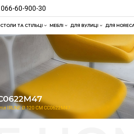
066-60-900-30
СТОЛИ ТА СТІЛЬЦІ
МЕБЛІ
ДЛЯ ВУЛИЦІ
ДЛЯ HOREC
Комлекти кавових столиків
CC0622M47
тіл IRUNE Ø 120 CM CC0622M47