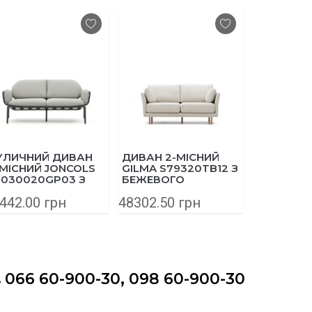
ЧНИЙ ДИВАН
ДИВАН 2-МІСНИЙ
ДИВАН 3-МІ
СНИЙ JONCOLS
GILMA S79320TB12 З
GILMA S7934
0020GP03 З
БЕЖЕВОГО
БЕЖЕВОГО
ІНІЮ 165 СМ
ШЕНІЛЛА ТА
ШЕНІЛЛА ТА
.00 грн
48302.50 грн
78535.00 гр
Й
НІЖКАМИ З
НІЖКАМИ З
НАТУРАЛЬНОГО
НАТУРАЛЬН
ДЕРЕВА 170 СМ
ДЕРЕВА 260
066 60-900-30, 098 60-900-30