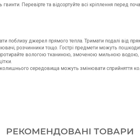
ь гвинти. Перевірте та відсортуйте всі кріплення перед поч
ати поблизу джерел прямого тепла. Тримати подалі від пря
дбілювачі, розчинники тощо. Гострі предмети можуть пошкод
: протирайте вологою тканиною, змоченою мильною водою, 
ітки.
авколишнього середовища можуть змінювати сприйняття кол
РЕКОМЕНДОВАНІ ТОВАРИ