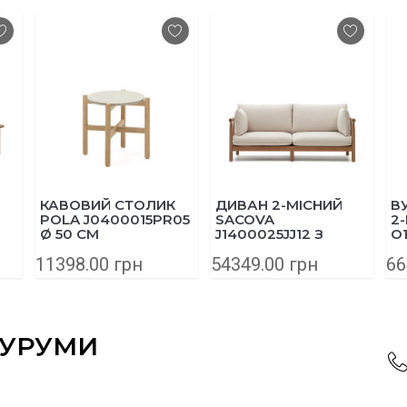
КАВОВИЙ СТОЛИК
ДИВАН 2-МІСНИЙ
ВУЛИ
POLA J0400015PR05
SACOVA
2-МІ
Ø 50 СМ
J1400025JJ12 З
O103
МАСИВУ ЕВКАЛІПТА
АЛЮМ
11398.00 грн
54349.00 грн
66442
195 СМ
СІРИ
ОУРУМИ