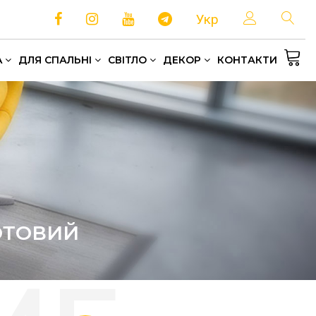
Укр
A
ДЛЯ СПАЛЬНІ
СВІТЛО
ДЕКОР
КОНТАКТИ
Односпальні та полуторні ліжка
Зберігання та організація простору
Домашній текстиль
КОТОВИЙ