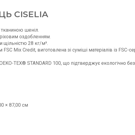
Ь CISELIA
 тканиною шеніл.
оріховим оздобленням.
и щільністю 28 кг/м³.
FSC Mix Credit, виготовлена зі суміші матеріалів із FSC-с
 OEKO-TEX® STANDARD 100, що підтверджує екологічно без
00 × 87,00 см