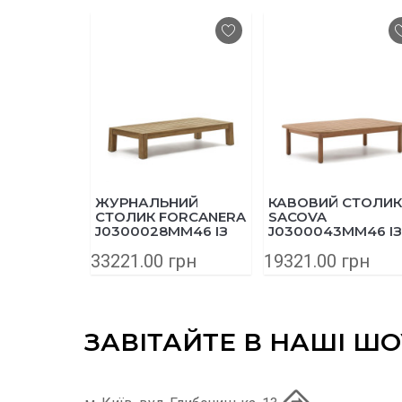
ЖУРНАЛЬНИЙ
КАВОВИЙ СТОЛИК
СТОЛИК FORCANERA
SACOVA
J0300028MM46 ІЗ
J0300043MM46 ІЗ
МАСИВУ ТИКУ
МАСИВУ ЕВКАЛІПТА
33221.00 грн
19321.00 грн
150X71 СМ
140Х89 СМ
ЗАВІТАЙТЕ В НАШІ Ш