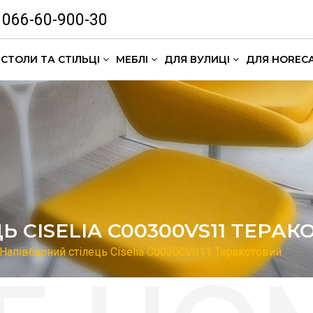
066-60-900-30
СТОЛИ ТА СТІЛЬЦІ
МЕБЛІ
ДЛЯ ВУЛИЦІ
ДЛЯ HOREC
Комлекти кавових столиків
 CISELIA C00300VS11 ТЕРА
Напівбарний стілець Ciselia C00300VS11 Теракотовий