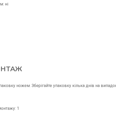
м: ні
ОНТАЖ
аковку ножем. Зберігайте упаковку кілька днів на випадо
онтажу: 1