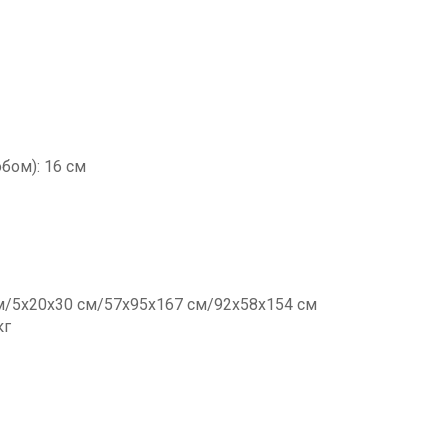
обом): 16 см
м/5х20х30 см/57х95х167 см/92х58х154 см
кг