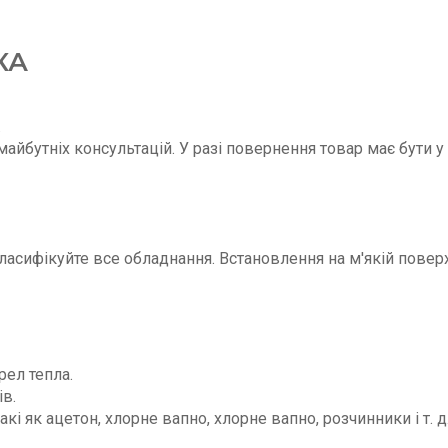
КА
.
майбутніх консультацій. У разі повернення товар має бути у
ласифікуйте все обладнання. Встановлення на м'якій поверх
ел тепла.
в.
акі як ацетон, хлорне вапно, хлорне вапно, розчинники і т.