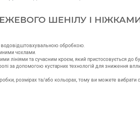
БЕЖЕВОГО ШЕНІЛУ І НІЖКАМ
 з водовідштовхувальною обробкою.
імними чохлами.
кими лініями та сучасним кроєм, який пристосовується до б
опі за допомогою кустарних технологій для зниження вп
робки, розмірах та/або кольорах, тому ви можете вибрати с