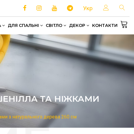
Укр
A
ДЛЯ СПАЛЬНІ
СВІТЛО
ДЕКОР
КОНТАКТИ
Односпальні та полуторні ліжка
Зберігання та організація простору
Домашній текстиль
ШЕНІЛЛА ТА НІЖКАМИ
ами з натурального дерева 260 см