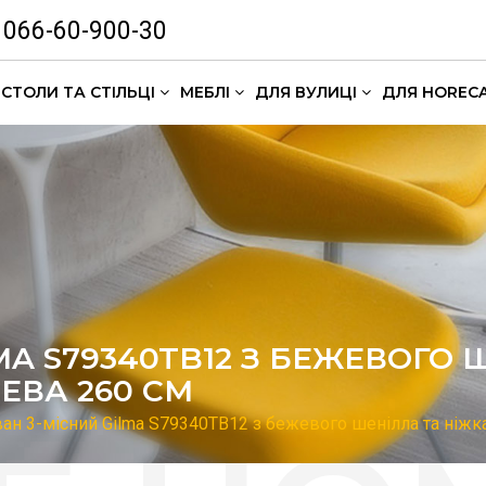
066-60-900-30
СТОЛИ ТА СТІЛЬЦІ
МЕБЛІ
ДЛЯ ВУЛИЦІ
ДЛЯ HOREC
Комлекти кавових столиків
MA S79340TB12 З БЕЖЕВОГО 
ЕВА 260 СМ
ан 3-місний Gilma S79340TB12 з бежевого шенілла та ніжк