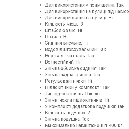
Для використання у приміщенні: Так
Для використання на вулиці під навісо
Для використання на вулиці: Ні
Кількість місць: 3
Штабелюване: Ні
Похило: Ні
Сидіння висувне: Ні
Водовідштовхувальний: Так
Нержавіюча сталь: Так
Вогнестійкий: Ні
Знімна оббивка сидіння: Так
Знімна задня кришка: Так
Регульовані ніжки: Ні
Підлокітники у комплекті: Так
Тип підлокітників: Плоскі
Знімні чохли підлокітників: Ні
У комплекті додаткова подушка: Так
Кількість подушок: 2
Знімна подушка: Так
Максимальне навантаження: 400 кг