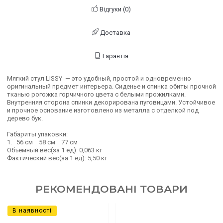
Відгуки (0)
Доставка
Гарантія
Мягкий стул LISSY — это удобный, простой и одновременно
оригинальный предмет интерьера. Сиденье и спинка обиты прочной
тканью рогожка горчичного цвета с белыми прожилками.
Внутренняя сторона спинки декорирована пуговицами. Устойчивое
и прочное основание изготовлено из металла с отделкой под
дерево бук.
Габариты упаковки:
1. 56 см 58 см 77 см
Объемный вес(за 1 ед): 0,063 кг
Фактический вес(за 1 ед): 5,50 кг
РЕКОМЕНДОВАНІ ТОВАРИ
В наявності