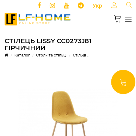
КОНТ
Укр
СТІЛЕЦЬ LISSY CC0273J81
ГІРЧИЧНИЙ
Каталог
Столи та стільці
Стільці
Стілець LISSY CC0273J8