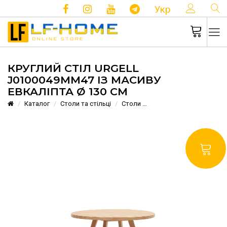
КОНТ
Укр
КРУГЛИЙ СТІЛ URGELL
J0100049MM47 ІЗ МАСИВУ
ЕВКАЛІПТА Ø 130 СМ
Каталог
Столи та стільці
Столи
Круглий стіл Urgell J01