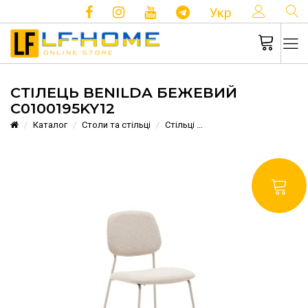
КОНТ
Укр
СТІЛЕЦЬ BENILDA БЕЖЕВИЙ
C0100195KY12
Каталог
Столи та стільці
Стільці
Стілець Benilda Бежев