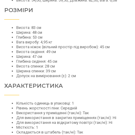
Висота: 54,00, Ширина: 59,50, Довжина: 82,00, Вага: 6,08
РОЗМІРИ
Висота: 83 см
Ширина: 48 см
Глибина: 53 см
Вага виробу: 4,95 кг
Висота ніжок (вільний простір під виробом): 45 см
Висота сидіння: 49 см
Ширина: 47 см
Глибина сидіння: 45 см
Висота спинки: 28 см
Ширина спинки: 39 см
Допуск на вимірювання (±): 2 см
ХАРАКТЕРИСТИКА
Кількість одиниць в упаковці: 1
Рівень жорсткості піни: Середній
Використання у приміщенні (так/ні): Так
Для використання в закритих приміщеннях (так/ні): Ні
Для використання на відкритому повітрі (так/ні): Ні
Місткість: 1
Складається в штабель (так/ні): Так