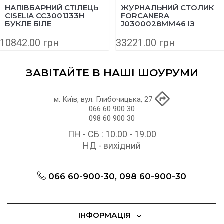
НАПІВБАРНИЙ СТІЛЕЦЬ
ЖУРНАЛЬНИЙ СТОЛИК
CISELIA CC3001J33H
FORCANERA
БУКЛЕ БІЛЕ
J0300028MM46 ІЗ
МАСИВУ ТИКУ 150X71
СМ
10842.00 грн
33221.00 грн
ЗАВІТАЙТЕ В НАШІ ШОУРУМИ
м. Київ, вул. Глибочицька, 27
066 60 900 30
098 60 900 30
ПН - СБ : 10.00 - 19.00
НД - вихідний
066 60-900-30, 098 60-900-30
ІНФОРМАЦІЯ