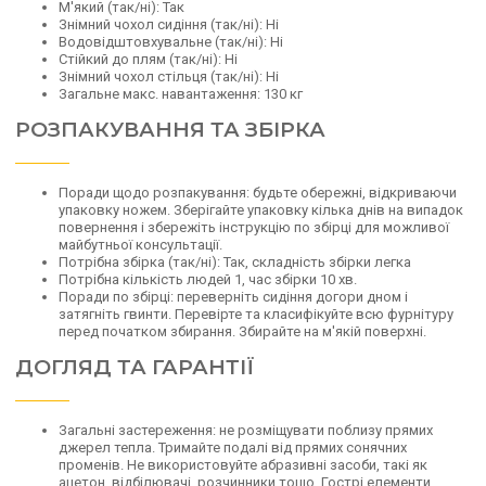
М'який (так/ні): Так
Знімний чохол сидіння (так/ні): Ні
Водовідштовхувальне (так/ні): Ні
Стійкий до плям (так/ні): Ні
Знімний чохол стільця (так/ні): Ні
Загальне макс. навантаження: 130 кг
РОЗПАКУВАННЯ ТА ЗБІРКА
Поради щодо розпакування: будьте обережні, відкриваючи
упаковку ножем. Зберігайте упаковку кілька днів на випадок
повернення і збережіть інструкцію по збірці для можливої
майбутньої консультації.
Потрібна збірка (так/ні): Так, складність збірки легка
Потрібна кількість людей 1, час збірки 10 хв.
Поради по збірці: переверніть сидіння догори дном і
затягніть гвинти. Перевірте та класифікуйте всю фурнітуру
перед початком збирання. Збирайте на м'якій поверхні.
ДОГЛЯД ТА ГАРАНТІЇ
Загальні застереження: не розміщувати поблизу прямих
джерел тепла. Тримайте подалі від прямих сонячних
променів. Не використовуйте абразивні засоби, такі як
ацетон, відбілювачі, розчинники тощо. Гострі елементи