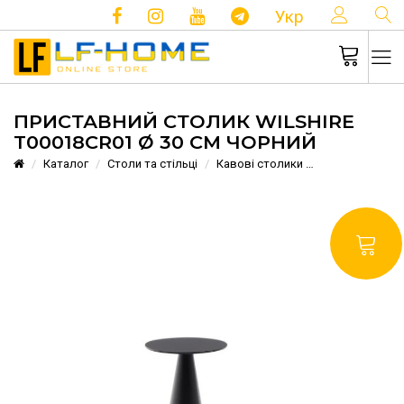
КОНТ
Укр
ПРИСТАВНИЙ СТОЛИК WILSHIRE
T00018CR01 Ø 30 СМ ЧОРНИЙ
Каталог
Столи та стільці
Кавові столики
Приставний ст