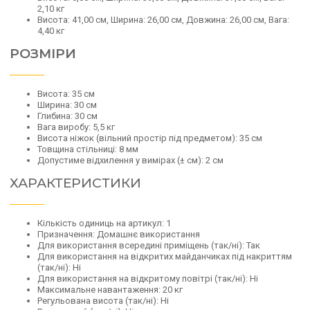
2,10 кг
Висота: 41,00 см, Ширина: 26,00 см, Довжина: 26,00 см, Вага:
4,40 кг
РОЗМІРИ
Висота: 35 см
Ширина: 30 см
Глибина: 30 см
Вага виробу: 5,5 кг
Висота ніжок (вільний простір під предметом): 35 см
Товщина стільниці: 8 мм
Допустиме відхилення у вимірах (± см): 2 см
ХАРАКТЕРИСТИКИ
Кількість одиниць на артикул: 1
Призначення: Домашнє використання
Для використання всередині приміщень (так/ні): Так
Для використання на відкритих майданчиках під накриттям
(так/ні): Ні
Для використання на відкритому повітрі (так/ні): Ні
Максимальне навантаження: 20 кг
Регульована висота (так/ні): Ні