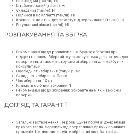
Розкладний (так/ні): Ні
Штабельований (так/ні): Ні
Складаний (так/ні): Ні
Полички в комплекті (так/ні): Ні
Кріплення до стіни для захисту від перекидання (так/ні): Ні
Регульовані ніжки (так/ні): Ні
РОЗПАКУВАННЯ ТА ЗБІРКА
Рекомендації щодо розпакування: Будьте обережні при
відкритті ножем. Зберігайте упаковку кілька днів на випадок
повернення, а також інструкцію зі збирання для майбутніх
консультацій.
Необхідність збирання (так/ні): Так
Складність збирання: Легко
Час збирання: 10 хв
Кількість осіб для збирання: 1
Рекомендації щодо збирання: Збирайте на м’якій захисній
поверхні.
ДОГЛЯД ТА ГАРАНТІЇ
Загальні застереження: Не розміщуйте поруч із джерелами
прямого тепла. Бережіть від потрапляння прямих сонячних
променів. Не використовуйте абразивні засоби, такі як