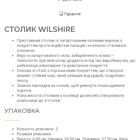
Гарантія
СТОЛИК WILSHIRE
Приставний столик із загартованим скляним верхом з
покриттям проти відбитків пальців і конічною сталевою
основою.
Верх із загартованого скла, забарвленого в масі –
технологія, при якій колір додається під час виробництва, що
забезпечує рівномірне та довговічне покриття.
Основа зі сталі з порошковим покриттям, що створює
міцний і стійкий шар, який захищає від ударів, подряпин і
зносу.
Захисні накладки на основі, щоб уникнути пошкодження
підлоги.
Різна висота столиків у колекції дозволяє створювати
композиції до 4 столів.
УПАКОВКА
Кількість упаковок: 2
Розміри упаковки:
Висота: 6,00 см, Ширина: 39,50 см, Довжина: 37,50 см, Вага: