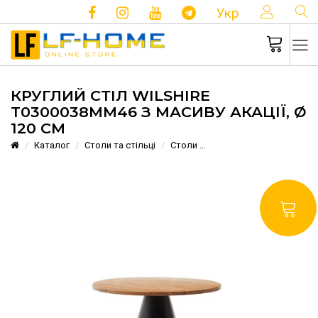
КОНТ
Укр
КРУГЛИЙ СТІЛ WILSHIRE
T0300038MM46 З МАСИВУ АКАЦІЇ, Ø
120 СМ
Каталог
Столи та стільці
Столи
Круглий стіл Wilshire T