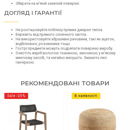
Збирати на м'якій захисній поверхні.
ДОГЛЯД І ГАРАНТІЇ
Не розташовуйте поблизу прямих джерел тепла.
Бережіть від прямого сонячного світла.
Не використовуйте абразивні речовини, такі як ацетон,
відбілювачі, розчинники тощо.
Гострі предмети можуть подряпати поверхню виробу.
Очистіть виріб вологою тканиною, змоченою у м'якому
миючому засобі, та негайно висушіть. Змахніть пил
ганчіркою.
РЕКОМЕНДОВАНІ ТОВАРИ
Sale -20%
В наявності