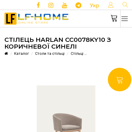
КОНТ
Укр
СТІЛЕЦЬ HARLAN CC0078KY10 З
КОРИЧНЕВОЇ СИНЕЛІ
Каталог
Столи та стільці
Стільці
Стілець Harlan CC0078K