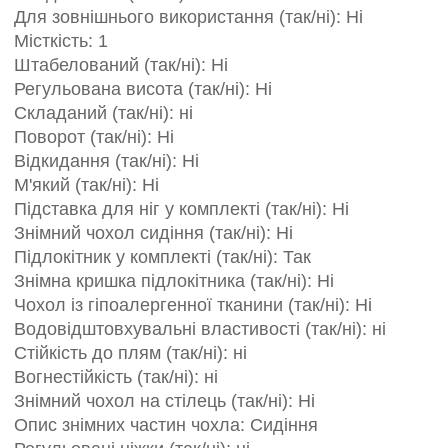
Для зовнішнього використання (так/ні): Ні
Місткість: 1
Штабелований (так/ні): Ні
Регульована висота (так/ні): Ні
Складаний (так/ні): ні
Поворот (так/ні): Ні
Відкидання (так/ні): Ні
М'який (так/ні): Ні
Підставка для ніг у комплекті (так/ні): Ні
Знімний чохол сидіння (так/ні): Ні
Підлокітник у комплекті (так/ні): Так
Знімна кришка підлокітника (так/ні): Ні
Чохол із гіпоалергенної тканини (так/ні): Ні
Водовідштовхувальні властивості (так/ні): ні
Стійкість до плям (так/ні): ні
Вогнестійкість (так/ні): ні
Знімний чохол на стілець (так/ні): Ні
Опис знімних частин чохла: Сидіння