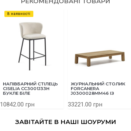
РЕКОМЕНДОВАНІ ТОВАРИ
В наявності
НАПІВБАРНИЙ СТІЛЕЦЬ
ЖУРНАЛЬНИЙ СТОЛИК
CISELIA CC3001J33H
FORCANERA
БУКЛЕ БІЛЕ
J0300028MM46 ІЗ
МАСИВУ ТИКУ 150X71
СМ
10842.00 грн
33221.00 грн
ЗАВІТАЙТЕ В НАШІ ШОУРУМИ