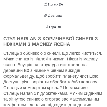
Відгуки (0)
Доставка
Гарантія
СТУЛ HARLAN З КОРИЧНЕВОЇ СИНЕЛІ З
НІЖКАМИ З МАСИВУ ЯСЕНА
Стілець з оббивкою з синелі, що легко чиститься.
М'яка спинка із підлокітниками. Ніжки із масиву
ясена. Внутрішня структура виготовлена ​​з
деревини E0 з низьким рівнем викидів
формальдегіду, щоб зробити планету чистішою.
Доступні різні варіанти обробки та/або кольору.
Стілець з комфортом крісла? Це можливо.
Стілець Harlan з підлокітниками, м'яким сидінням
та зігнутою спинкою огортає вас максимальним
комфортом. Ідеально підходить для довгих