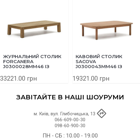
ЖУРНАЛЬНИЙ СТОЛИК
КАВОВИЙ СТОЛИК
FORCANERA
SACOVA
J0300028MM46 ІЗ
J0300043MM46 ІЗ
МАСИВУ ТИКУ 150X71
МАСИВУ ЕВКАЛІПТА
СМ
140Х89 СМ
33221.00 грн
19321.00 грн
ЗАВІТАЙТЕ В НАШІ ШОУРУМИ
м. Київ, вул. Глибочицька, 13
066-609-00-30
098-60-900-30
ПН - СБ : 10.00 - 19.00