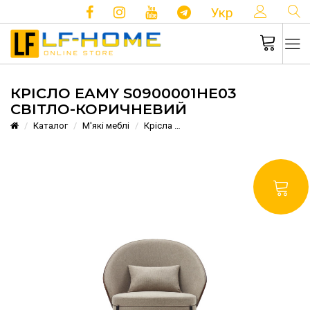
КОНТ
Укр
КРІСЛО EAMY S0900001HE03
СВІТЛО-КОРИЧНЕВИЙ
Каталог
М'які меблі
Крісла
Крісло Eamy S0900001HE03 С