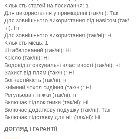
Кількість статей на посилання: 1
Для використання у приміщенні (так/ні): Так
Для зовнішнього використання під навісом (так/
ні): Ні
Для зовнішнього використання (так/ні): Ні
Кількість місць: 1
Штабелований (так/ні): Ні
Крісло (так/ні): Ні
Водовідштовхувальні властивості (так/ні): ні
Захист від плям (так/ні): Ні
Вогнестійкість (так/ні): ні
Знімний чохол сидіння (так/ні): Ні
Регульовані ніжки (так/ні): ні
Включає підлокітники (так/ні): Ні
Включає додаткову подушку (так/ні): Так
Включає підставку для ніг (так/ні): Ні
ДОГЛЯД І ГАРАНТІЇ