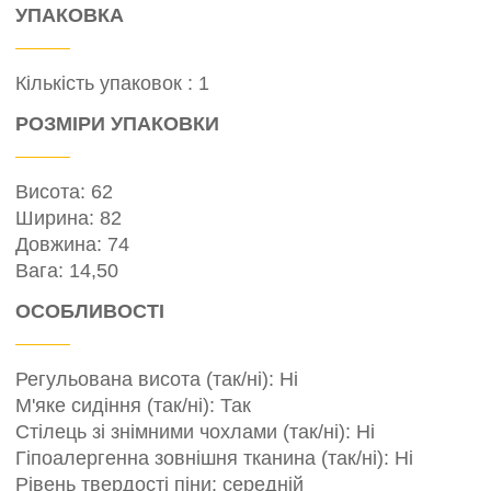
УПАКОВКА
Кількість упаковок : 1
РОЗМІРИ УПАКОВКИ
Висота: 62
Ширина: 82
Довжина: 74
Вага: 14,50
ОСОБЛИВОСТІ
Регульована висота (так/ні): Ні
М'яке сидіння (так/ні): Так
Стілець зі знімними чохлами (так/ні): Ні
Гіпоалергенна зовнішня тканина (так/ні): Ні
Рівень твердості піни: середній