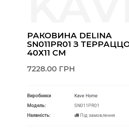
РАКОВИНА DELINA
SN011PR01 З ТЕРРАЦЦ
40Х11 СМ
7228.00 ГРН
Виробники
Kave Home
Модель:
SN011PR01
Наявність:
Під замовлення