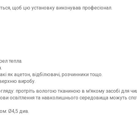
ється, щоб цю установку виконував професіонал.
ел тепла.
.
акі як ацетон, відбілювачі, розчинники тощо.
верхню виробу.
гляду: протріть вологою тканиною в м'якому засобі для чи
 умови освітлення та навколишнього середовища можуть спо
м: Ø4,5 див.