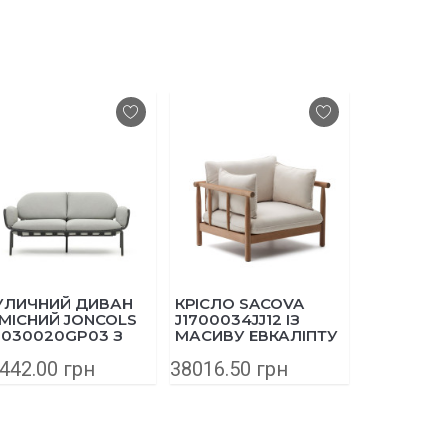
УЛИЧНИЙ ДИВАН
КРІСЛО SACOVA
КОМПЛЕКТ
-МІСНИЙ JONCOLS
J1700034JJ12 ІЗ
МІСНОГО
1030020GP03 З
МАСИВУ ЕВКАЛІПТУ
2-Х КРІСЕ
ЛЮМІНІЮ 165 СМ
ЖУРНАЛ
442.00 грн
38016.50 грн
48302.50
ІРИЙ
СТОЛИКА
AIGUAFR
J1600010J
АЛЮМІНІ
АКАЦІЇ