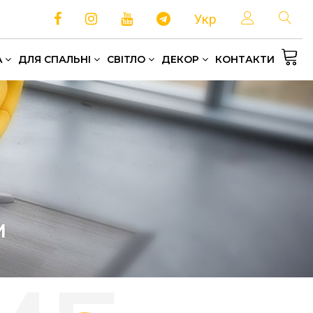
Укр
A
ДЛЯ СПАЛЬНІ
СВІТЛО
ДЕКОР
КОНТАКТИ
Односпальні та полуторні ліжка
Зберігання та організація простору
Домашній текстиль
М