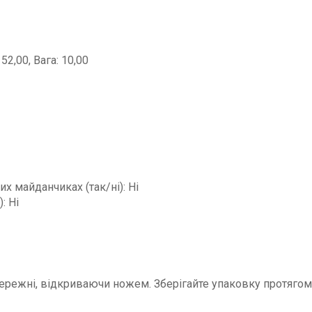
52,00, Вага: 10,00
х майданчиках (так/ні): Ні
: Ні
режні, відкриваючи ножем. Зберігайте упаковку протягом к