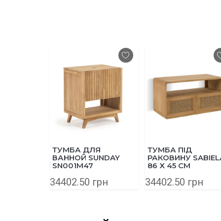
ТУМБА ДЛЯ
ТУМБА ПІД
ВАННОЙ SUNDAY
РАКОВИНУ SABIEL
SN001M47
86 X 45 СМ
CC6827M46
34402.50 грн
34402.50 грн