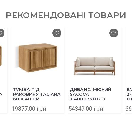
РЕКОМЕНДОВАНІ ТОВАРИ
ТУМБА ПІД
ДИВАН 2-МІСНИЙ
В
A
РАКОВИНУ TACIANA
SACOVA
2
60 X 40 СМ
J1400025JJ12 З
O
CC6828M46
МАСИВУ ЕВКАЛІПТА
А
19877.00 грн
54349.00 грн
66
195 СМ
С