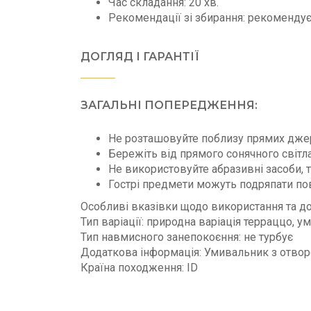
Час складання: 20 хв.
Рекомендації зі збирання: рекоменду
ДОГЛЯД І ГАРАНТІЇ
ЗАГАЛЬНІ ПОПЕРЕДЖЕННЯ:
Не розташовуйте поблизу прямих джер
Бережіть від прямого сонячного світла
Не використовуйте абразивні засоби, т
Гострі предмети можуть подряпати по
Особливі вказівки щодо використання та до
Тип варіації: природна варіація терраццо,
Тип навмисного занепокоєння: не турбує
Додаткова інформація: Умивальник з отворо
Країна походження: ID