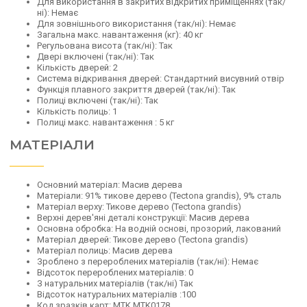
Для використання в закритих відкритих приміщеннях (так/
ні):
Немає
Для зовнішнього використання (так/ні):
Немає
Загальна макс.
навантаження (кг):
40 кг
Регульована висота (так/ні):
Так
Двері включені (так/ні):
Так
Кількість дверей:
2
Система відкривання дверей:
Стандартний висувний отвір
Функція плавного закриття дверей (так/ні):
Так
Полиці включені (так/ні):
Так
Кількість полиць:
1
Полиці макс.
навантаження
:
5 кг
МАТЕРІАЛИ
Основний матеріал:
Масив дерева
Матеріали:
91% тикове дерево (Tectona grandis), 9% сталь
Матеріал верху:
Тикове дерево (Tectona grandis)
Верхні дерев'яні деталі конструкції:
Масив дерева
Основна обробка:
На водній основі, прозорий, лакований
Матеріал дверей:
Тикове дерево (Tectona grandis)
Матеріал полиць:
Масив дерева
Зроблено з перероблених матеріалів (так/ні):
Немає
Відсоток перероблених матеріалів:
0
З натуральних матеріалів (так/ні)
Так
Відсоток натуральних матеріалів
:
100
Код зразків карт: MTK
MTK0178