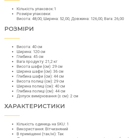
Кількість упаковок:
1
Розміри упаковки:
Висота: 48,00, Ширина: 52,00, Довжина: 126,00, Вага: 26,00
РОЗМІРИ
Висота:
40 см
Ширина:
120 см
Глибина:
45 см
Вага продукту:
21,2 кг
Висота шафи (см):
29 см
Ширина шафи (см):
36 см
Глибина шафи (см):
44 см
Висота полиці (см):
29 см
Ширина полиці (см):
40 см
Глибина полиці (см):
44 см
Допуск вимірювання (± см):
2 см
ХАРАКТЕРИСТИКИ
Кількість одиниць на SKU:
1
Використання:
Вітчизняний
В приміщенні (так/ні):
Так