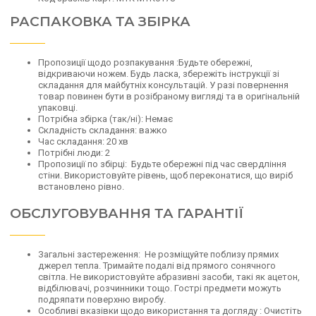
РАСПАКОВКА ТА ЗБІРКА
Пропозиції щодо розпакування
:
Будьте обережні,
відкриваючи ножем.
Будь ласка, збережіть інструкції зі
складання для майбутніх консультацій.
У разі повернення
товар повинен бути в розібраному вигляді та в оригінальній
упаковці.
Потрібна збірка (так/ні):
Немає
Складність складання:
важко
Час складання:
20 хв
Потрібні люди:
2
Пропозиції по збірці:
Будьте обережні під час свердління
стіни.
Використовуйте рівень, щоб переконатися, що виріб
встановлено рівно.
ОБСЛУГОВУВАННЯ ТА ГАРАНТІЇ
Загальні застереження:
Не розміщуйте поблизу прямих
джерел тепла.
Тримайте подалі від прямого сонячного
світла.
Не використовуйте абразивні засоби, такі як ацетон,
відбілювачі, розчинники тощо. Гострі предмети можуть
подряпати поверхню виробу.
Особливі вказівки щодо використання та догляду
:
Очистіть