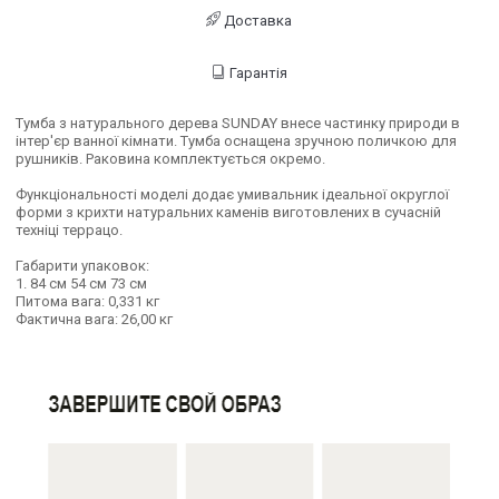
Доставка
Гарантія
Тумба з натурального дерева SUNDAY внесе частинку природи в
інтер'єр ванної кімнати. Тумба оснащена зручною поличкою для
рушників. Раковина комплектується окремо.
Функціональності моделі додає умивальник ідеальної округлої
форми з крихти натуральних каменів виготовлених в сучасній
техніці террацо.
Габарити упаковок:
1. 84 см 54 см 73 см
Питома вага: 0,331 кг
Фактична вага: 26,00 кг