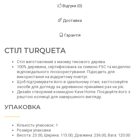
Відгуки (0)
Доставка
Гарантія
СТІЛ TURQUETA
Стіл виготовлений з масиву тикового дерева.
100% деревина, сертифікована за схемою FSC та моделлю
відповідального лісокористування. Підходить для
використання на відкритому повітрі.
Щоб підтримувати його в ідеальному стані, застосовуйте
засоби для догляду за деревиною принаймні раз на рік.
Дизайн створений командою Kave Home. Поєднуйте його з
рештою колекції для завершеного вигляду.
УПАКОВКА
Кількість упаковок: 1
Розміри упаковки
Висота: 23.00, Ширина: 113.00, Довжина: 236.00, Вага: 120.00