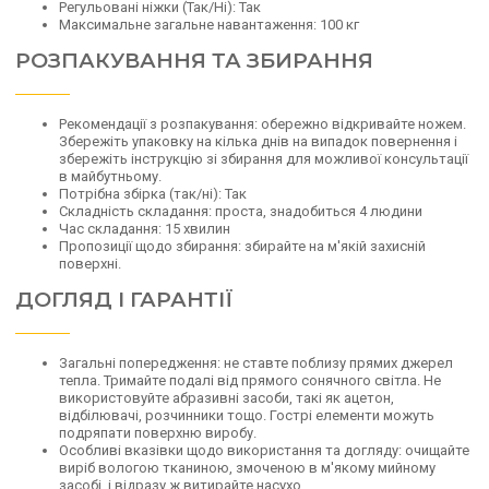
Регульовані ніжки (Так/Ні): Так
Максимальне загальне навантаження: 100 кг
РОЗПАКУВАННЯ ТА ЗБИРАННЯ
Рекомендації з розпакування: обережно відкривайте ножем.
Збережіть упаковку на кілька днів на випадок повернення і
збережіть інструкцію зі збирання для можливої консультації
в майбутньому.
Потрібна збірка (так/ні): Так
Складність складання: проста, знадобиться 4 людини
Час складання: 15 хвилин
Пропозиції щодо збирання: збирайте на м'якій захисній
поверхні.
ДОГЛЯД І ГАРАНТІЇ
Загальні попередження: не ставте поблизу прямих джерел
тепла. Тримайте подалі від прямого сонячного світла. Не
використовуйте абразивні засоби, такі як ацетон,
відбілювачі, розчинники тощо. Гострі елементи можуть
подряпати поверхню виробу.
Особливі вказівки щодо використання та догляду: очищайте
виріб вологою тканиною, змоченою в м'якому мийному
засобі, і відразу ж витирайте насухо.