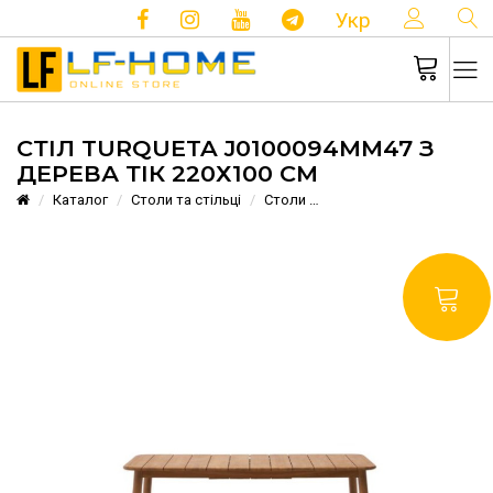
КОНТ
Укр
СТІЛ TURQUETA J0100094MM47 З
ДЕРЕВА ТІК 220Х100 СМ
Каталог
Столи та стільці
Столи
Стіл Turqueta J0100094M