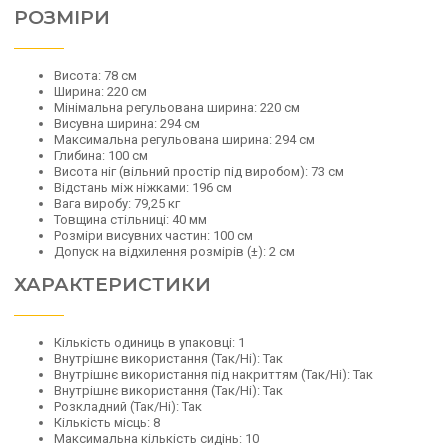
РОЗМІРИ
Висота: 78 см
Ширина: 220 см
Мінімальна регульована ширина: 220 см
Висувна ширина: 294 см
Максимальна регульована ширина: 294 см
Глибина: 100 см
Висота ніг (вільний простір під виробом): 73 см
Відстань між ніжками: 196 см
Вага виробу: 79,25 кг
Товщина стільниці: 40 мм
Розміри висувних частин: 100 см
Допуск на відхилення розмірів (±): 2 см
ХАРАКТЕРИСТИКИ
Кількість одиниць в упаковці: 1
Внутрішнє використання (Так/Ні): Так
Внутрішнє використання під накриттям (Так/Ні): Так
Внутрішнє використання (Так/Ні): Так
Розкладний (Так/Ні): Так
Кількість місць: 8
Максимальна кількість сидінь: 10