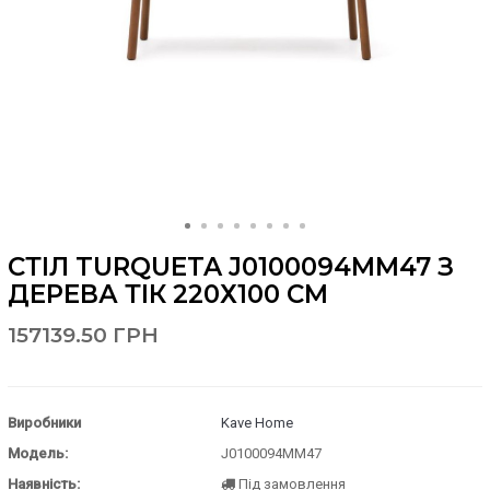
СТІЛ TURQUETA J0100094MM47 З
ДЕРЕВА ТІК 220Х100 СМ
157139.50 ГРН
Виробники
Kave Home
Модель:
J0100094MM47
Наявність:
Під замовлення