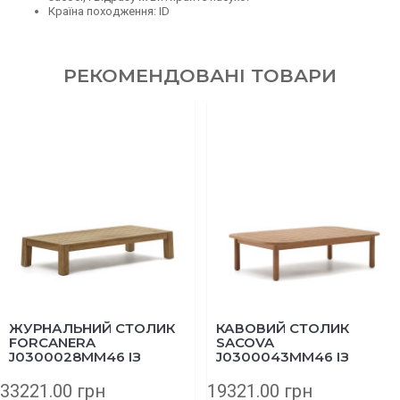
Країна походження: ID
РЕКОМЕНДОВАНІ ТОВАРИ
ЖУРНАЛЬНИЙ СТОЛИК
КАВОВИЙ СТОЛИК
FORCANERA
SACOVA
J0300028MM46 ІЗ
J0300043MM46 ІЗ
МАСИВУ ТИКУ 150X71
МАСИВУ ЕВКАЛІПТА
СМ
140Х89 СМ
33221.00 грн
19321.00 грн