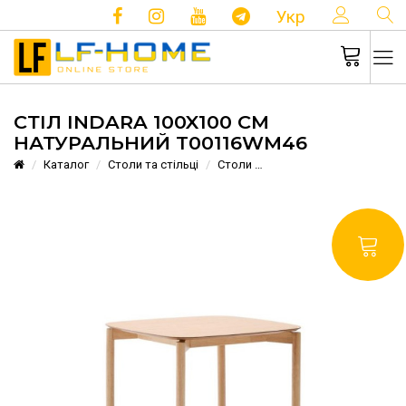
КОНТ
Укр
СТІЛ INDARA 100X100 СМ
НАТУРАЛЬНИЙ T00116WM46
Каталог
Столи та стільці
Столи
Стіл Indara 100x100 см