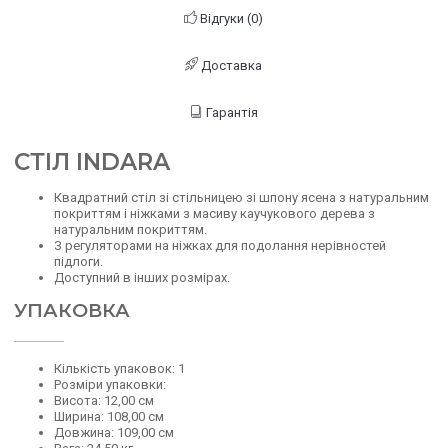
Відгуки (0)
Доставка
Гарантія
CТІЛ INDARA
Квадратний стіл зі стільницею зі шпону ясена з натуральним
покриттям і ніжками з масиву каучукового дерева з
натуральним покриттям.
З регуляторами на ніжках для подолання нерівностей
підлоги.
Доступний в інших розмірах.
УПАКОВКА
Кількість упаковок: 1
Розміри упаковки:
Висота: 12,00 см
Ширина: 108,00 см
Довжина: 109,00 см