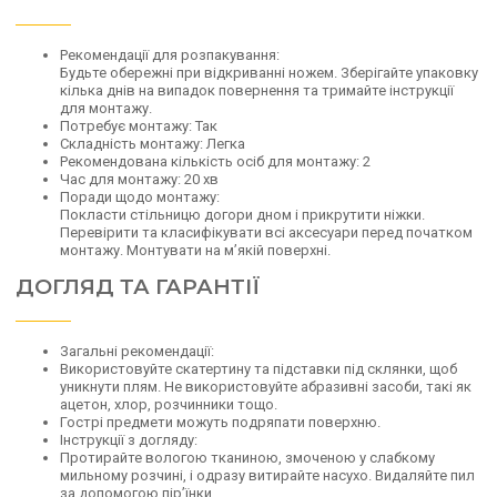
Рекомендації для розпакування:
Будьте обережні при відкриванні ножем. Зберігайте упаковку
кілька днів на випадок повернення та тримайте інструкції
для монтажу.
Потребує монтажу: Так
Складність монтажу: Легка
Рекомендована кількість осіб для монтажу: 2
Час для монтажу: 20 хв
Поради щодо монтажу:
Покласти стільницю догори дном і прикрутити ніжки.
Перевірити та класифікувати всі аксесуари перед початком
монтажу. Монтувати на м’якій поверхні.
ДОГЛЯД ТА ГАРАНТІЇ
Загальні рекомендації:
Використовуйте скатертину та підставки під склянки, щоб
уникнути плям. Не використовуйте абразивні засоби, такі як
ацетон, хлор, розчинники тощо.
Гострі предмети можуть подряпати поверхню.
Інструкції з догляду:
Протирайте вологою тканиною, змоченою у слабкому
мильному розчині, і одразу витирайте насухо. Видаляйте пил
за допомогою пір’їнки.