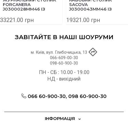
FORCANERA
SACOVA
J0300028MM46 ІЗ
J0300043MM46 ІЗ
МАСИВУ ТИКУ 150X71
МАСИВУ ЕВКАЛІПТА
СМ
140Х89 СМ
33221.00 грн
19321.00 грн
ЗАВІТАЙТЕ В НАШІ ШОУРУМИ
м. Київ, вул. Глибочицька, 13
066-609-00-30
098-60-900-30
ПН - СБ : 10.00 - 19.00
НД - вихідний
066 60-900-30, 098 60-900-30
ІНФОРМАЦІЯ