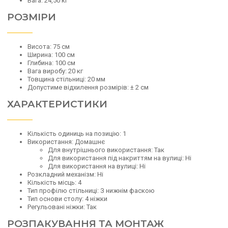
Вага: 24,50 кг
РОЗМІРИ
Висота: 75 см
Ширина: 100 см
Глибина: 100 см
Вага виробу: 20 кг
Товщина стільниці: 20 мм
Допустиме відхилення розмірів: ± 2 см
ХАРАКТЕРИСТИКИ
Кількість одиниць на позицію: 1
Використання: Домашнє
Для внутрішнього використання: Так
Для використання під накриттям на вулиці: Ні
Для використання на вулиці: Ні
Розкладний механізм: Ні
Кількість місць: 4
Тип профілю стільниці: З нижнім фаскою
Тип основи столу: 4 ніжки
Регульовані ніжки: Так
РОЗПАКУВАННЯ ТА МОНТАЖ