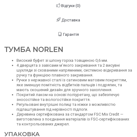
Відгуки (0)
Доставка
Гарантія
ТУМБА NORLEN
Високий буфет зі шпону горіха товщиною 0,6 мм.
4 дверцята з завісами м’якого закривання та 2 висувні
шухляди зі схованими напрямними, системою відкривання за
ручку та функцією плавного закривання.
Ручки з нержавної сталі із сатиновим матовим покриттям,
яке зменшує помітність відбитків пальців і подряпин, та
мають скошений дизайн для зручного захоплення.
Покритий лаком на основі поліуретану, що забезпечує
зносостійке та вологостійке покриття.
Регульовані внутрішні полиці та ніжки з можливістю
підлаштування під нерівності підлоги.
Деревина сертифікована за стандартом FSC Mix Credit —
виготовлена з поєднання матеріалів із FSC-сертифікованих
та контрольованих джерел.
УПАКОВКА