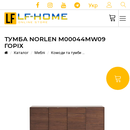
КОНТ
Укр
ТУМБА NORLEN M00044MW09
ГОРІХ
Каталог
Меблі
Комоди та тумби
Тумба Norlen M00044MW