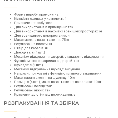
Форма виробу: прямокутна
Кількість одиниць у комплекті: 1
Призначення: побутове
Для використання в приміщенні: так
Для використання в накритих зовнішніх просторах: ні
Для зовнішнього використання: ні
Максимальне навантаження: 75 кг
Регулювання висоти: ні
Отвір для кабелів: ні
Дверцята: є (4 шт.)
Механізм відкривання дверей: стандартне відкривання
Функція м’якого закривання дверей: так
Шухляди: є (2 шт.)
Механізм відкривання шухляд: висувний
Напрямні: приховані з функцією плавного закривання
Макс. навантаження на шухляду: 10 кг
Полиці: є (4 шт.), макс. навантаження на полицю: 10 кг
Регульовані полиці: так
Регульовані ніжки: так
Кріплення до стіни від перекидання: є
РОЗПАКУВАННЯ ТА ЗБІРКА