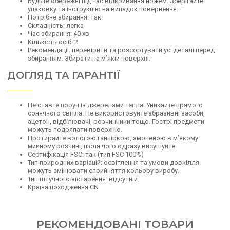
Будьте обережні під час відкривання ножем. Зберігайте
упаковку та інструкцію на випадок повернення.
Потрібне збирання: так
Складність: легка
Час збирання: 40 хв
Кількість осіб: 2
Рекомендації: перевірити та розсортувати усі деталі перед
збиранням. Збирати на м’якій поверхні.
ДОГЛЯД ТА ГАРАНТІЇ
Не ставте поруч із джерелами тепла. Уникайте прямого
сонячного світла. Не використовуйте абразивні засоби,
ацетон, відбілювачі, розчинники тощо. Гострі предмети
можуть подряпати поверхню.
Протирайте вологою ганчіркою, змоченою в м’якому
мийному розчині, після чого одразу висушуйте.
Сертифікація FSC: так (тип FSC 100%)
Тип природних варіацій: освітлення та умови довкілля
можуть змінювати сприйняття кольору виробу.
Тип штучного зістарення: відсутній.
Країна походження:CN
РЕКОМЕНДОВАНІ ТОВАРИ