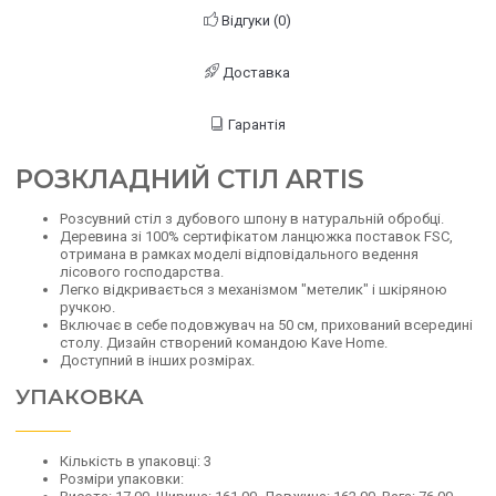
Відгуки (0)
Доставка
Гарантія
РОЗКЛАДНИЙ СТІЛ ARTIS
Розсувний стіл з дубового шпону в натуральній обробці.
Деревина зі 100% сертифікатом ланцюжка поставок FSC,
отримана в рамках моделі відповідального ведення
лісового господарства.
Легко відкривається з механізмом "метелик" і шкіряною
ручкою.
Включає в себе подовжувач на 50 см, прихований всередині
столу. Дизайн створений командою Kave Home.
Доступний в інших розмірах.
УПАКОВКА
Кількість в упаковці: 3
Розміри упаковки: