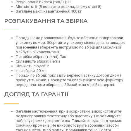
Регульована висота (так/ні): Ні
Місткість: 6 (В повністю розкладеному стані 8)
Загальне макс. навантаження: 100 кг
РОЗПАКУВАННЯ ТА ЗБІРКА
Поради щодо розпакування: будьте обережні, відкриваючи
упаковку ножем. Зберігайте упаковку кілька днів на випадок
повернення і збережіть інструкцію по збірці для можливої
майбутньої консультації.
Потрібна збірка (так/ні): Так
Складність збірки: Легка
Кількість людей: 2
Час збірки: 20 хв.
Поради по збірці: покладіть верхню частину догори дном і
прикрутіть ніжки. Перевірте та класифікуйте всю фурнітуру
перед початком збирання. Збирайте на м'якій поверхні.
ДОГЛЯД ТА ГАРАНТІЇ
Загальні застереження: при використанні використовуйте
водонепроникну скатертину або підставку. Не розміщуйте
поблизу прямих джерел тепла. Тримайте подалі від прямих
сонячних променів. Не використовуйте абразивні засоби,
такі як ацетон, відбілювачі, розчинники тощо. Гострі