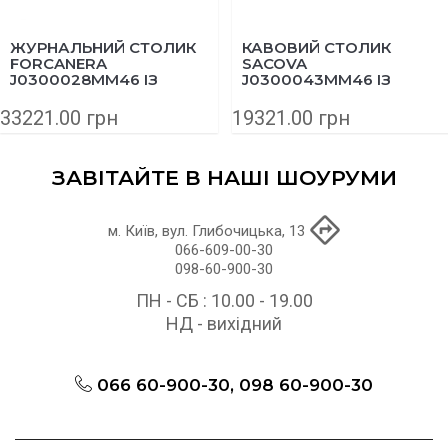
ЖУРНАЛЬНИЙ СТОЛИК
КАВОВИЙ СТОЛИК
FORCANERA
SACOVA
J0300028MM46 ІЗ
J0300043MM46 ІЗ
МАСИВУ ТИКУ 150X71
МАСИВУ ЕВКАЛІПТА
СМ
140Х89 СМ
33221.00 грн
19321.00 грн
ЗАВІТАЙТЕ В НАШІ ШОУРУМИ
м. Київ, вул. Глибочицька, 13
066-609-00-30
098-60-900-30
ПН - СБ : 10.00 - 19.00
НД - вихідний
066 60-900-30, 098 60-900-30