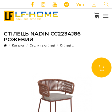
КОНТ
Укр
СТІЛЕЦЬ NADIN CC2234J86
РОЖЕВИЙ
Каталог
Столи та стільці
Стільці
Стілець Nadin CC2234J