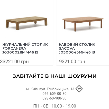
ЖУРНАЛЬНИЙ СТОЛИК
КАВОВИЙ СТОЛИК
FORCANERA
SACOVA
J0300028MM46 ІЗ
J0300043MM46 ІЗ
МАСИВУ ТИКУ 150X71
МАСИВУ ЕВКАЛІПТА
СМ
140Х89 СМ
33221.00 грн
19321.00 грн
ЗАВІТАЙТЕ В НАШІ ШОУРУМИ
м. Київ, вул. Глибочицька, 13
066-609-00-30
098-60-900-30
ПН - СБ : 10.00 - 19.00