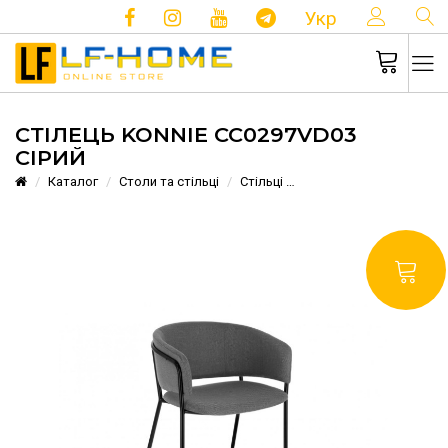
КОНТ
Укр
СТІЛЕЦЬ KONNIE CC0297VD03
СІРИЙ
Каталог
Столи та стільці
Стільці
Стілець KONNIE CC0297