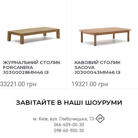
ЖУРНАЛЬНИЙ СТОЛИК
КАВОВИЙ СТОЛИК
FORCANERA
SACOVA
J0300028MM46 ІЗ
J0300043MM46 ІЗ
МАСИВУ ТИКУ 150X71
МАСИВУ ЕВКАЛІПТА
СМ
140Х89 СМ
33221.00 грн
19321.00 грн
ЗАВІТАЙТЕ В НАШІ ШОУРУМИ
м. Київ, вул. Глибочицька, 13
066-609-00-30
098-60-900-30