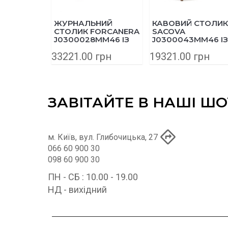
ЖУРНАЛЬНИЙ
КАВОВИЙ СТОЛИК
СТОЛИК FORCANERA
SACOVA
J0300028MM46 ІЗ
J0300043MM46 ІЗ
МАСИВУ ТИКУ
МАСИВУ ЕВКАЛІП
33221.00 грн
19321.00 грн
150X71 СМ
140Х89 СМ
ЗАВІТАЙТЕ В НАШІ Ш
м. Київ, вул. Глибочицька, 27
066 60 900 30
098 60 900 30
ПН - СБ : 10.00 - 19.00
НД - вихідний