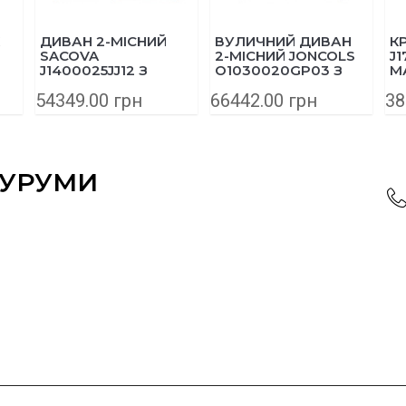
ДИВАН 2-МІСНИЙ
ВУЛИЧНИЙ ДИВАН
К
SACOVA
2-МІСНИЙ JONCOLS
J1
J1400025JJ12 З
O1030020GP03 З
М
ТА
МАСИВУ ЕВКАЛІПТА
АЛЮМІНІЮ 165 СМ
54349.00 грн
66442.00 грн
38
195 СМ
СІРИЙ
ОУРУМИ