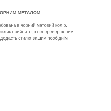
 ЧОРНИМ МЕТАЛОМ
рбована в чорний матовий колір.
 Виклик прийнято, з неперевершеним
й додасть стилю вашим пообіднім