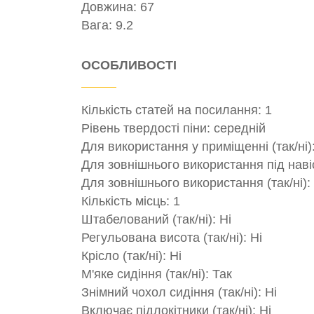
Довжина: 67
Вага: 9.2
ОСОБЛИВОСТІ
Кількість статей на посилання: 1
Рівень твердості піни: середній
Для використання у приміщенні (так/ні)
Для зовнішнього використання під навісо
Для зовнішнього використання (так/ні): 
Кількість місць: 1
Штабелований (так/ні): Ні
Регульована висота (так/ні): Ні
Крісло (так/ні): Ні
М'яке сидіння (так/ні): Так
Знімний чохол сидіння (так/ні): Ні
Включає підлокітники (так/ні): Ні