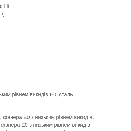
: Ні
): ні
ьким рівнем викидів E0, сталь.
а, фанера E0 з низьким рівнем викидів.
, фанера E0 з низьким рівнем викидів