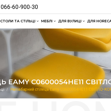
066-60-900-30
СТОЛИ ТА СТІЛЬЦІ
МЕБЛІ
ДЛЯ ВУЛИЦІ
ДЛЯ HOREC
Комлекти кавових столиків
Ь EAMY C0600054HE11 СВІТ
ьці
Напівбарний стілець Eamy C0600054HE11 СВІТЛО-