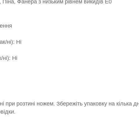
, Піна, Фанера з низьким рівнем викидів E0
лення
к/ні): Ні
ні): Ні
і при розтині ножем. Збережіть упаковку на кілька д
овідки.