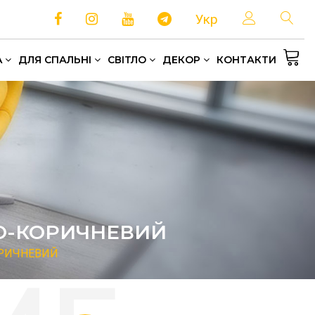
Укр
A
ДЛЯ СПАЛЬНІ
СВІТЛО
ДЕКОР
КОНТАКТИ
Односпальні та полуторні ліжка
Зберігання та організація простору
Домашній текстиль
ЛО-КОРИЧНЕВИЙ
КОРИЧНЕВИЙ