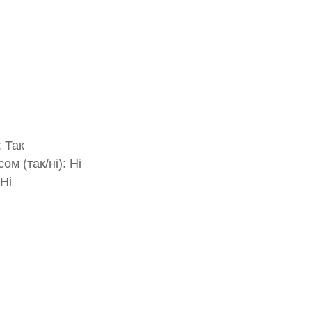
: Так
м (так/ні): Ні
Ні