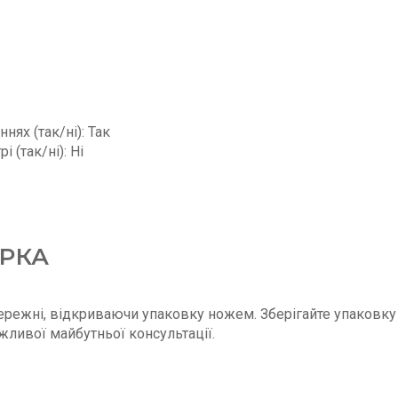
ях (так/ні): Так
 (так/ні): Ні
ІРКА
режні, відкриваючи упаковку ножем. Зберігайте упаковку 
жливої майбутньої консультації.