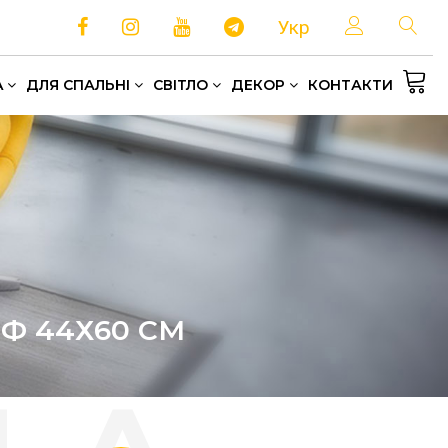
Укр
A
ДЛЯ СПАЛЬНІ
СВІТЛО
ДЕКОР
КОНТАКТИ
Односпальні та полуторні ліжка
Зберігання та організація простору
Домашній текстиль
Ф 44Х60 СМ