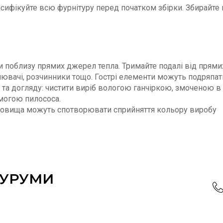
ласифікуйте всю фурнітуру перед початком збірки. Збирайте н
и поблизу прямих джерел тепла. Тримайте подалі від прями
білювачі, розчинники тощо. Гострі елементи можуть подряпа
та догляду: чистити виріб вологою ганчіркою, змоченою в 
омогою пилососа.
довища можуть спотворювати сприйняття кольору виробу
ОУРУМИ