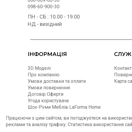
066-609-00-30
098-60-900-30
ПН - СБ : 10.00 - 19.00
НД - вихідний
ІНФОРМАЦІЯ
СЛУЖ
3D Моделі
Контакт
Про компанію
Поверне
Умови доставки та оплати
Карта с
Умови повернення
Договір Оферти
Угода користувача
Шоу-Руми Меблів LaForma Home
Співпраця
Працюючи з цим сайтом, ви погоджуєтеся на використанн
Умови експлуатації, зберігання та
реклами та аналізу трафіку. Статистика використання са
догляду за меблями