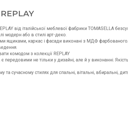
 REPLAY
REPLAY від італійської меблевої фабрики TOMASELLA безс
илі модерн або в стилі арт-деко.
ими ящиками, каркас і фасади виконані з МДФ фарбованого
ведення.
ати комодом з колекції REPLAY
 передовими не тільки у дизайні, але й у виконанні. Якіст
 та сучасному стилях для спальні, вітальні, вбиральні, ди