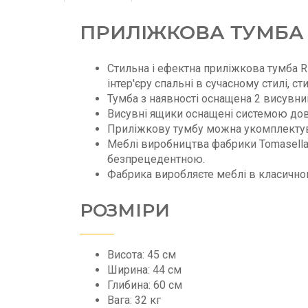
ПРИЛІЖКОВА ТУМБА
Стильна і ефектна приліжкова тумба 
інтер'єру спальні в сучасному стилі, ст
Тумба з наявності оснащена 2 висувн
Висувні ящики оснащені системою до
Приліжкову тумбу можна укомплектув
Меблі виробництва фабрики Tomasella є
безпрецедентною.
Фабрика виробляєте меблі в класичному
РОЗМІРИ
Висота: 45 см
Ширина: 44 см
Глибина: 60 см
Вага: 32 кг