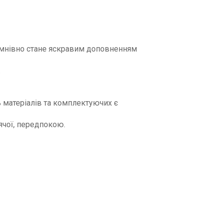
умнівно стане яскравим доповненням
.
ь матеріалів та комплектуючих є
тячої, передпокою.