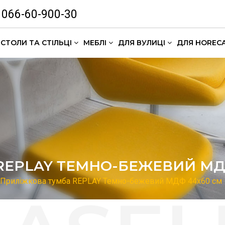
066-60-900-30
СТОЛИ ТА СТІЛЬЦІ
МЕБЛІ
ДЛЯ ВУЛИЦІ
ДЛЯ HOREC
Комлекти кавових столиків
REPLAY ТЕМНО-БЕЖЕВИЙ МД
Приліжкова тумба REPLAY Темно-бежевий МДФ 44х60 см